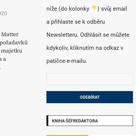
níže (do kolonky
) svůj email
020
a přihlaste se k odběru
 Matter
Newsletteru. Odhlásit se můžete
 požadavků
kdykoliv, kliknutím na odkaz v
í majetku
a a
patičce e-mailu.
…
KNIHA ŠÉFREDAKTORA