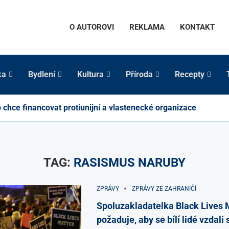
O AUTOROVI
REKLAMA
KONTAKT
ka
Bydlení
Kultura
Příroda
Recepty
chce financovat protiunijní a vlastenecké organizace
TAG:
RASISMUS NARUBY
ZPRÁVY
ZPRÁVY ZE ZAHRANIČÍ
Spoluzakladatelka Black Lives 
požaduje, aby se bílí lidé vzdali