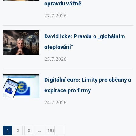
opravdu vážně
27.7.2026
David Icke: Pravda o „globálním
oteplování“
25.7.2026
Digitální euro: Limity pro občany a
expirace pro firmy
24.7.2026
1
…
2
3
195