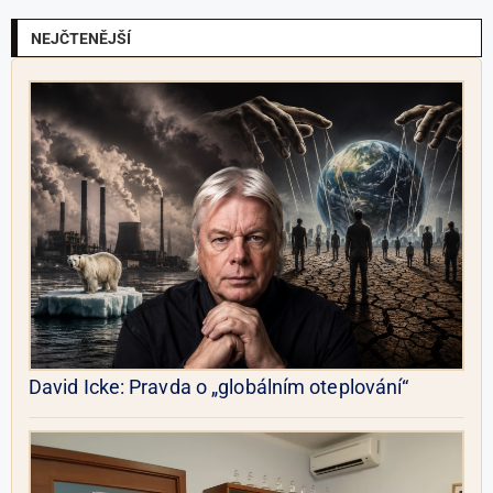
NEJČTENĚJŠÍ
David Icke: Pravda o „globálním oteplování“