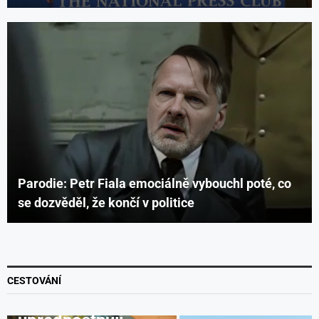
Parodie: Petr Fiala emociálně vybouchl poté, co
se dozvěděl, že končí v politice
Cestování
Spiritualita
Nový
cestovatelský
CESTOVÁNÍ
trend: Lidé