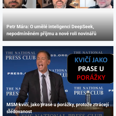
Petr Mára: O umělé inteligenci DeepSeek,
nepodmíněném příjmu a nové roli novinářů
MSM kvičí, jako prase u porážky, protože ztrácejí
sledovanost