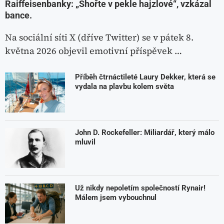
Raiffeisenbanky: „Shořte v pekle hajzlové“, vzkázal
bance.
Na sociální síti X (dříve Twitter) se v pátek 8.
května 2026 objevil emotivní příspěvek …
Příběh čtrnáctileté Laury Dekker, která se
vydala na plavbu kolem světa
John D. Rockefeller: Miliardář, který málo
mluvil
Už nikdy nepoletím společností Rynair!
Málem jsem vybouchnul