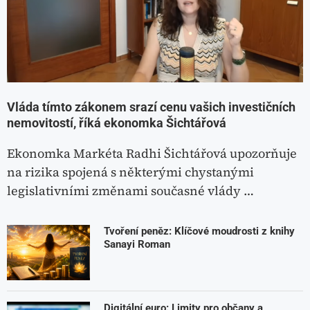
Vláda tímto zákonem srazí cenu vašich investičních
nemovitostí, říká ekonomka Šichtářová
Ekonomka Markéta Radhi Šichtářová upozorňuje
na rizika spojená s některými chystanými
legislativními změnami současné vlády …
Tvoření peněz: Klíčové moudrosti z knihy
Sanayi Roman
Digitální euro: Limity pro občany a