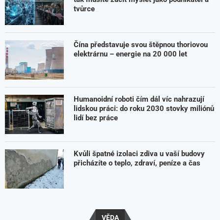
tvůrce
Čína představuje svou štěpnou thoriovou
elektrárnu – energie na 20 000 let
Humanoidní roboti čím dál víc nahrazují
lidskou práci: do roku 2030 stovky miliónů
lidí bez práce
Kvůli špatné izolaci zdiva u vaší budovy
přicházíte o teplo, zdraví, peníze a čas
VĚDA