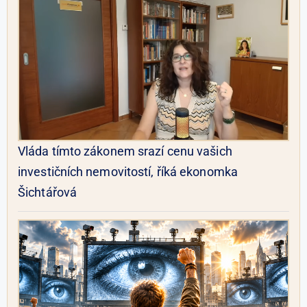
Vláda tímto zákonem srazí cenu vašich
investičních nemovitostí, říká ekonomka
Šichtářová