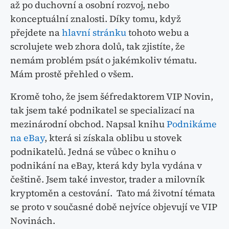
až po duchovní a osobní rozvoj, nebo
konceptuální znalosti. Díky tomu, když
přejdete na
hlavní stránku
tohoto webu a
scrolujete web zhora dolů, tak zjistíte, že
nemám problém psát o jakémkoliv tématu.
Mám prostě přehled o všem.
Kromě toho, že jsem šéfredaktorem VIP Novin,
tak jsem také podnikatel se specializací na
mezinárodní obchod. Napsal knihu
Podnikáme
na eBay
, která si získala oblibu u stovek
podnikatelů. Jedná se vůbec o knihu o
podnikání na eBay, která kdy byla vydána v
češtině. Jsem také investor, trader a milovník
kryptoměn a cestování. Tato má životní témata
se proto v současné době nejvíce objevují ve VIP
Novinách.