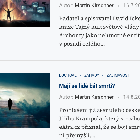
Autor:
Martin Kirschner
16.7.2
Badatel a spisovatel David Ick
knize Tajný kult světové vlády
Archonty jako nehmotné entity,
v pozadí celého…
DUCHOVÉ
ZÁHADY
ZAJÍMAVOSTI
Mají se lidé bát smrti?
Autor:
Martin Kirschner
14.8.2
Prohlášení již zesnulého česk
Jiřího Krampola, který v rozh
eXtra.cz přiznal, že se bojí smrt
ní přemýšlí,…