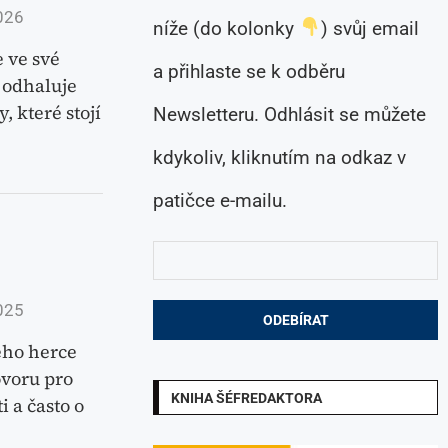
026
níže (do kolonky
) svůj email
e ve své
a přihlaste se k odběru
 odhaluje
 které stojí
Newsletteru. Odhlásit se můžete
kdykoliv, kliknutím na odkaz v
patičce e-mailu.
025
ého herce
ovoru pro
KNIHA ŠÉFREDAKTORA
i a často o