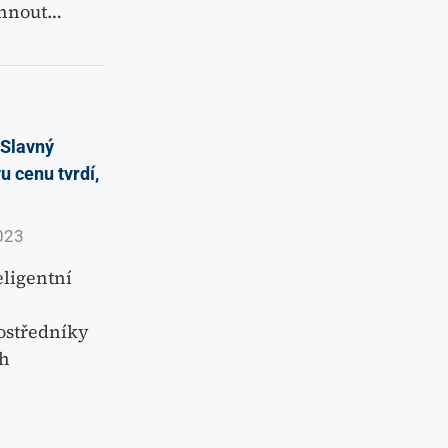
ohnout…
Slavný
 cenu tvrdí,
023
eligentní
ostředníky
uh