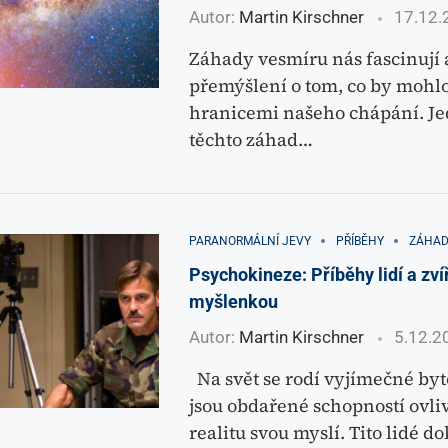
Autor:
Martin Kirschner
17.12.
Záhady vesmíru nás fascinují a
přemýšlení o tom, co by mohlo
hranicemi našeho chápání. Je
těchto záhad…
PARANORMÁLNÍ JEVY
PŘÍBĚHY
ZÁHAD
Psychokineze: Příběhy lidí a zví
myšlenkou
Autor:
Martin Kirschner
5.12.2
Na svět se rodí vyjímečné byto
jsou obdařené schopností ovli
realitu svou myslí. Tito lidé do