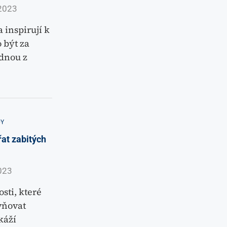
2023
 inspirují k
 být za
dnou z
Y
řat zabitých
023
sti, které
vňovat
káží