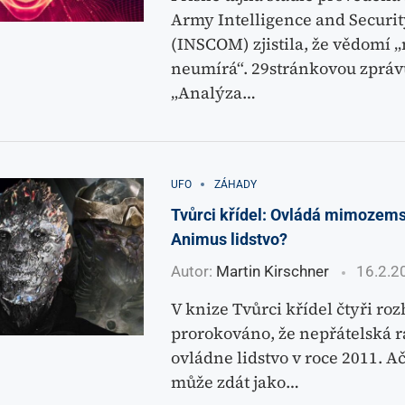
Army Intelligence and Secur
(INSCOM) zjistila, že vědomí 
neumírá“. 29stránkovou zpráv
„Analýza…
UFO
ZÁHADY
Tvůrci křídel: Ovládá mimozem
Animus lidstvo?
Autor:
Martin Kirschner
16.2.2
V knize Tvůrci křídel čtyři ro
prorokováno, že nepřátelská 
ovládne lidstvo v roce 2011. Ač
může zdát jako…