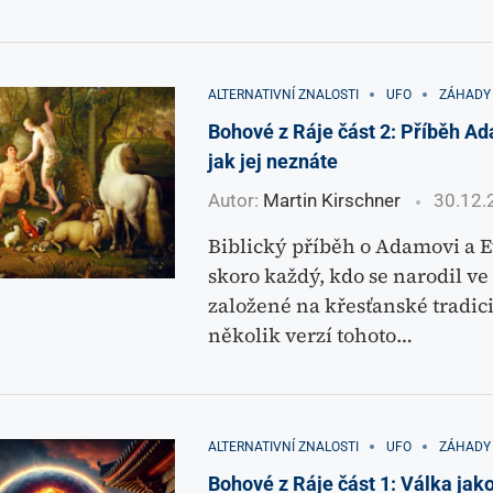
ALTERNATIVNÍ ZNALOSTI
UFO
ZÁHADY
Bohové z Ráje část 2: Příběh A
jak jej neznáte
Autor:
Martin Kirschner
30.12.
Biblický příběh o Adamovi a E
skoro každý, kdo se narodil ve
založené na křesťanské tradici
několik verzí tohoto…
ALTERNATIVNÍ ZNALOSTI
UFO
ZÁHADY
Bohové z Ráje část 1: Válka jako