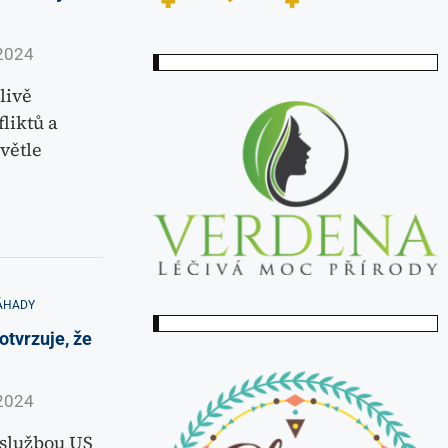
i
2024
livě
liktů a
větle
ÁHADY
otvrzuje, že
2024
 službou US