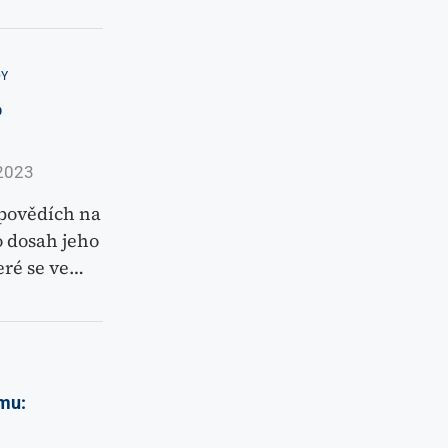
Y
o
2023
dpovědích na
o dosah jeho
eré se ve…
smu: