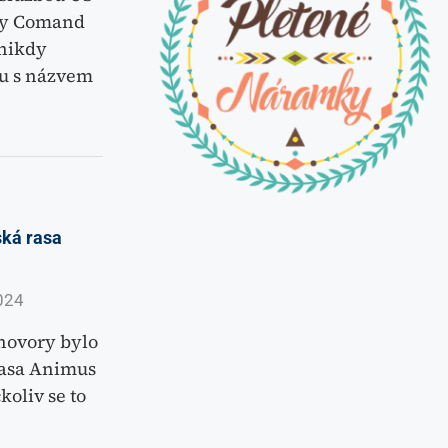
ity Comand
„nikdy
u s názvem
ská rasa
024
zhovory bylo
rasa Animus
koliv se to