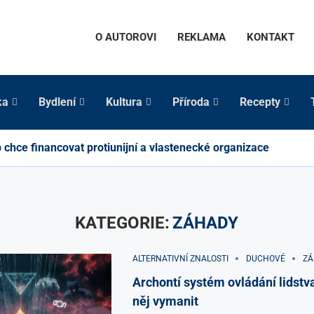
O AUTOROVI
REKLAMA
KONTAKT
ka
Bydlení
Kultura
Příroda
Recepty
chce financovat protiunijní a vlastenecké organizace
KATEGORIE:
ZÁHADY
ALTERNATIVNÍ ZNALOSTI
DUCHOVÉ
ZÁ
Archontí systém ovládání lidstva
něj vymanit