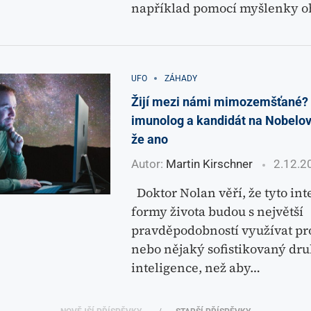
například pomocí myšlenky 
UFO
ZÁHADY
Žijí mezi námi mimozemšťané? 
imunolog a kandidát na Nobelovu
že ano
Autor:
Martin Kirschner
2.12.2
Doktor Nolan věří, že tyto int
formy života budou s největší
pravděpodobností využívat pr
nebo nějaký sofistikovaný dr
inteligence, než aby…