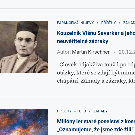
PARANORMÁLNÍ JEVY
PŘÍBĚHY
ZÁHAD
Kouzelník Višnu Savarkar a jeh
neuvěřitelné zázraky
Autor:
Martin Kirschner
20.12.
Člověk odjakživa toužil po o
otázky, které se zdají být mim
chápání. Záhady a zázraky, kt
PŘÍBĚHY
UFO
ZÁHADY
Milióny let staré poselství z ko
„Oznamujeme, že jsme zde žili“