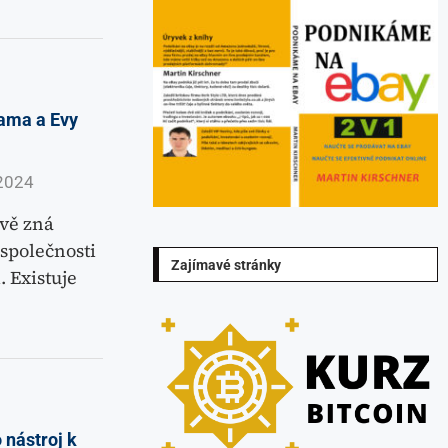
dama a Evy
2024
vě zná
 společnosti
Zajímavé stránky
. Existuje
 nástroj k