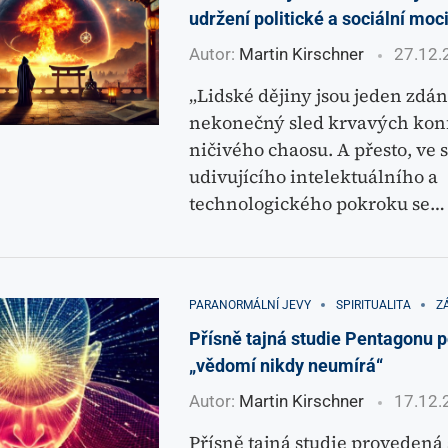
udržení politické a sociální moc
Autor:
Martin Kirschner
27.12.
„Lidské dějiny jsou jeden zdán
nekonečný sled krvavých konf
ničivého chaosu. A přesto, ve s
udivujícího intelektuálního a
technologického pokroku se…
PARANORMÁLNÍ JEVY
SPIRITUALITA
Z
Přísně tajná studie Pentagonu p
„vědomí nikdy neumírá“
Autor:
Martin Kirschner
17.12.
Přísně tajná studie provedená