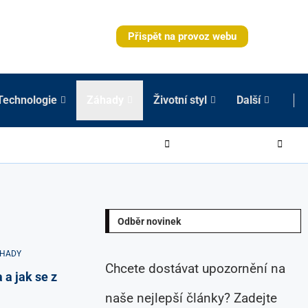
Přispět na provoz webu
Technologie
Záhady
Životní styl
Další
Odběr novinek
HADY
Chcete dostávat upozornění na
 a jak se z
naše nejlepší články? Zadejte