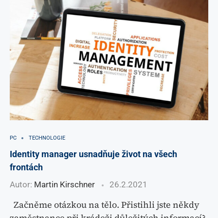
PC
TECHNOLOGIE
Identity manager usnadňuje život na všech
frontách
Autor:
Martin Kirschner
26.2.2021
Začněme otázkou na tělo. Přistihli jste někdy
zaměstnance při krádeži důležitých informací?