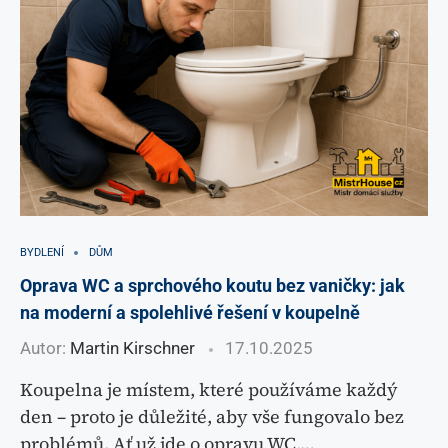
BYDLENÍ
DŮM
Oprava WC a sprchového koutu bez vaničky: jak
na moderní a spolehlivé řešení v koupelně
Autor:
Martin Kirschner
17.10.2025
Koupelna je místem, které používáme každý
den – proto je důležité, aby vše fungovalo bez
problémů. Ať už jde o opravu WC,…