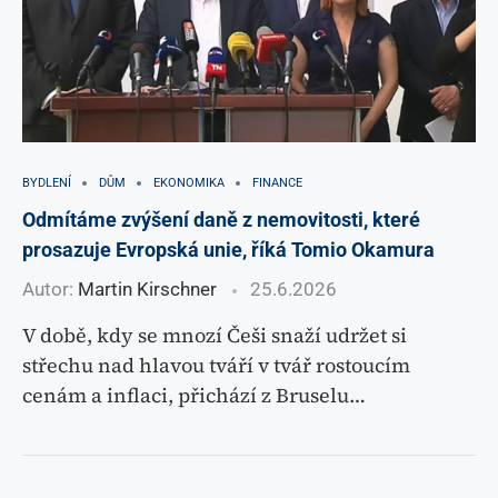
BYDLENÍ
DŮM
EKONOMIKA
FINANCE
Odmítáme zvýšení daně z nemovitosti, které
prosazuje Evropská unie, říká Tomio Okamura
Autor:
Martin Kirschner
25.6.2026
V době, kdy se mnozí Češi snaží udržet si
střechu nad hlavou tváří v tvář rostoucím
cenám a inflaci, přichází z Bruselu…