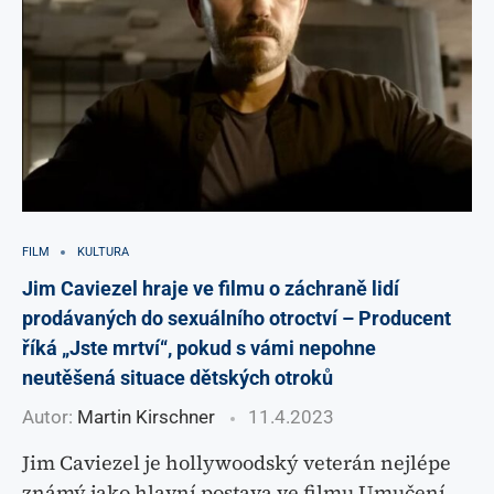
FILM
KULTURA
Jim Caviezel hraje ve filmu o záchraně lidí
prodávaných do sexuálního otroctví – Producent
říká „Jste mrtví“, pokud s vámi nepohne
neutěšená situace dětských otroků
Autor:
Martin Kirschner
11.4.2023
Jim Caviezel je hollywoodský veterán nejlépe
známý jako hlavní postava ve filmu Umučení