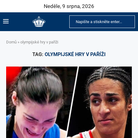
Neděle, 9 srpna, 2026
Domů
»
olympijské hry v paříži
TAG:
OLYMPIJSKÉ HRY V PAŘÍŽI