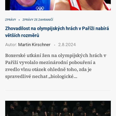
ZPRÁVY
ZPRÁVY ZE ZAHRANIČÍ
Zhovadilost na olympijských hrách v Paříži nabírá
větších rozměrů
Autor:
Martin Kirschner
2.8.2024
Boxerské utkání žen na olympijských hrách v
Paříži vyvolalo mezinárodní pobouření a
zvedlo vlnu otázek ohledně toho, zda je
spravedlivé nechat „biologické…