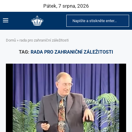
Pátek, 7 srpna, 2026
Domů
»
rada pro zahraniční záležitosti
TAG:
RADA PRO ZAHRANIČNÍ ZÁLEŽITOSTI