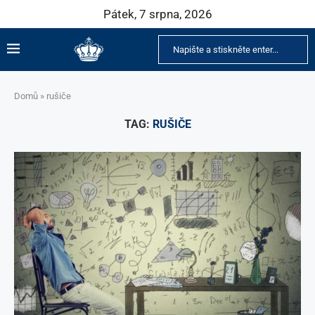
Pátek, 7 srpna, 2026
Domů
»
rušiče
TAG:
RUŠIČE