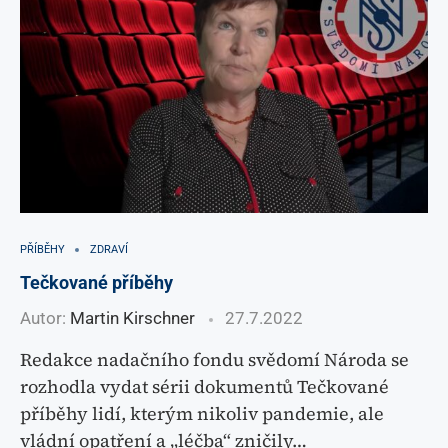
PŘÍBĚHY
ZDRAVÍ
Tečkované příběhy
Autor:
Martin Kirschner
27.7.2022
Redakce nadačního fondu svědomí Národa se
rozhodla vydat sérii dokumentů Tečkované
příběhy lidí, kterým nikoliv pandemie, ale
vládní opatření a „léčba“ zničily…