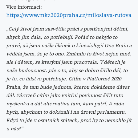
Více informací:
https://www.mkz2020praha.cz/miloslava-rutova
„Celý život jsem zasvětila práci s postiženými dětmi,
abych jim dala, co potřebují. Pořád to nebylo to
pravé, až jsem našla článek o kineziologii One Brain a
věděla jsem, že je to ono. Změnilo to život nejen mně,
ale i dětem, se kterými jsem pracovala. V dětech je
naše budoucnost. Jde o to, aby se dobro šířilo dál, to
je to, co lidstvo potřebuje. Cítím v Platformě 2020
Praha, že tam bude jednota, kterou dokážeme dávat
dál. Zároveň cítím jako vnitřní povinnost šířit tuto
myšlenku a dát alternativu tam, kam patří. A ráda
bych, abychom to dokázali i na úrovni parlamentu.
Když to jde v ostatních státech, proč by to
nemohlo jít
u nás?”