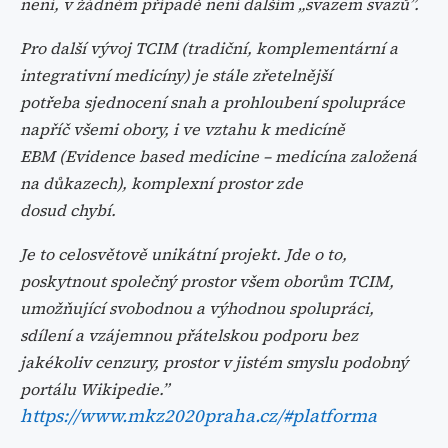
není, v žádném případě není dalším „svazem svazů”.
Pro další vývoj TCIM (tradiční, komplementární a
integrativní medicíny) je stále zřetelnější
potřeba sjednocení snah a prohloubení spolupráce
napříč všemi obory, i ve vztahu k medicíně
EBM (Evidence based medicine – medicína založená
na důkazech), komplexní prostor zde
dosud chybí.
Je to celosvětově unikátní projekt. Jde o to,
poskytnout společný prostor všem oborům TCIM,
umožňující svobodnou a výhodnou spolupráci,
sdílení a vzájemnou přátelskou podporu bez
jakékoliv cenzury, prostor v jistém smyslu podobný
portálu Wikipedie.”
https://www.mkz2020praha.cz/#platforma