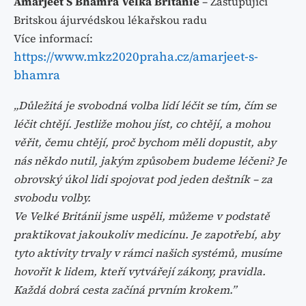
Amarjeet S Bhamra
Velká Británie
– Z
astupující
Britskou ájurvédskou lékařskou radu
Více informací:
https://www.mkz2020praha.cz/amarjeet-s-
bhamra
„Důležitá je svobodná volba lidí léčit se tím, čím se
léčit chtějí. Jestliže
mohou jíst, co chtějí, a mohou
věřit, čemu chtějí, proč bychom měli
dopustit, aby
nás někdo nutil, jakým způsobem budeme léčeni?
Je
obrovský úkol lidi spojovat pod jeden deštník – za
svobodu volby.
Ve Velké Británii jsme uspěli, můžeme v podstatě
praktikovat jakoukoliv
medicínu. Je zapotřebí, aby
tyto aktivity trvaly v rámci našich systémů, musíme
hovořit
k lidem, kteří vytvářejí zákony, pravidla.
Každá dobrá cesta začíná prvním krokem.”