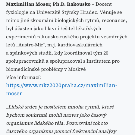
Maximilian Moser, Ph.D.
Rakousko
– Docent
fyziologie na Univerzitě Štýrský Hradec. Věnuje se
mimo jiné zkoumání biologických rytmů, rezonance,
byl účasten jako hlavní řešitel lékařských
experimentů rakousko-ruského projektu vesmírných
letů „Austro-Mir”, m.j. kardiovaskulárních
a spánkových studií, kdy koordinoval tým 20
spolupracovníků a spolupracoval s Institutem pro
biomedicínské problémy v Moskvě
Více informací:
https://www.mkz2020praha.cz/maximilian-
moser
„Lidské srdce je nositelem mnoha rytmů, které
bychom souhrnně mohli nazvat jako časový
organismus lidského těla. Pozorování tohoto
časového organismu pomocí frekvenční analýzy