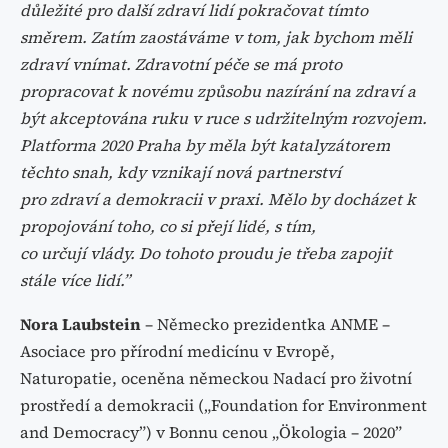
důležité pro další zdraví lidí pokračovat tímto
směrem. Zatím zaostáváme v tom, jak bychom měli
zdraví vnímat. Zdravotní péče se má proto
propracovat k novému způsobu nazírání na zdraví a
být akceptována ruku v ruce s udržitelným rozvojem.
Platforma 2020 Praha by měla být katalyzátorem
těchto snah, kdy vznikají nová partnerství
pro zdraví a demokracii v praxi. Mělo by docházet k
propojování toho, co si přejí lidé, s tím,
co určují vlády. Do tohoto proudu je třeba zapojit
stále více lidí.”
Nora Laubstein
– Německo prezidentka ANME –
Asociace pro přírodní medicínu v Evropě,
Naturopatie, oceněna německou Nadací pro životní
prostředí a demokracii („Foundation for Environment
and Democracy”) v Bonnu cenou „Ökologia – 2020”