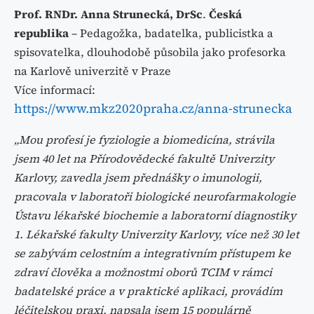
Prof. RNDr. Anna Strunecká, DrSc
.
Česká
republika
– Pedagožka, badatelka, publicistka a
spisovatelka, dlouhodobě působila jako profesorka
na Karlově univerzitě v Praze
Více informací:
https://www.mkz2020praha.cz/anna-strunecka
„Mou profesí je fyziologie a biomedicína, strávila
jsem 40 let na Přírodovědecké fakultě Univerzity
Karlovy, zavedla jsem přednášky o imunologii,
pracovala v laboratoři biologické neurofarmakologie
Ústavu lékařské biochemie a laboratorní diagnostiky
1. Lékařské fakulty Univerzity Karlovy, více než 30 let
se zabývám celostním a integrativním přístupem ke
zdraví člověka a možnostmi oborů TCIM v rámci
badatelské práce a v praktické aplikaci, provádím
léčitelskou praxi, napsala jsem 15 populárně