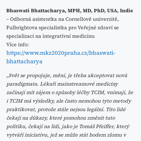
Bhaswati Bhattacharya, MPH, MD, PhD, USA, Indie
– Odborná asistentka na Cornellově univerzitě,
Fulbrightova specialistka pro Veřejné zdraví se
specializací na integrativní medicínu
Více info:
https://www.mkz2020praha.cz/bhaswati-
bhattacharya
„Svět se propojuje, mění, je třeba akceptovat nová
paradigmata. Lékaři mainstreamové medicíny
začínají mít zájem o způsoby léčby TCIM, vnímají, že
i TCIM má výsledky, ale často nemohou tyto metody
praktikovat, protože stále nejsou legální. Tito lidé
čekají na důkazy, které pomohou změnit tuto
politiku, čekají na lidi, jako je Tomáš Pfeiffer, který
vytváří iniciativu, jež se může stát bodem zlomu v