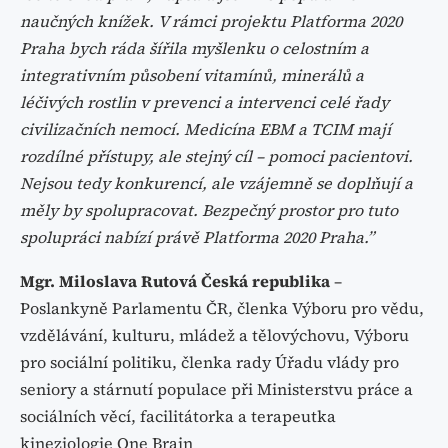
naučných knížek. V rámci projektu Platforma 2020
Praha bych ráda šířila myšlenku o celostním a
integrativním působení vitamínů, minerálů a
léčivých rostlin v prevenci a intervenci celé řady
civilizačních nemocí. Medicína EBM a TCIM mají
rozdílné přístupy, ale stejný cíl – pomoci pacientovi.
Nejsou tedy konkurencí, ale vzájemně se doplňují a
měly by spolupracovat. Bezpečný prostor pro tuto
spolupráci nabízí právě Platforma 2020 Praha.”
Mgr. Miloslava Rutová Česká republika
–
Poslankyně Parlamentu ČR, členka Výboru pro vědu,
vzdělávání, kulturu, mládež a tělovýchovu, Výboru
pro sociální politiku, členka rady Úřadu vlády pro
seniory a stárnutí populace při Ministerstvu práce a
sociálních věcí, facilitátorka a terapeutka
kineziologie One Brain