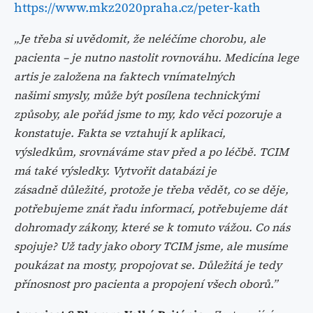
https://www.mkz2020praha.cz/peter-kath
„Je třeba si uvědomit, že neléčíme chorobu, ale
pacienta – je nutno nastolit
rovnováhu. Medicína lege
artis je založena na faktech vnímatelných
našimi
smysly, může být posílena technickými
způsoby, ale pořád jsme to my,
kdo věci pozoruje a
konstatuje. Fakta se vztahují k aplikaci,
výsledkům,
srovnáváme stav před a po léčbě. TCIM
má také výsledky. Vytvořit databázi je
zásadně
důležité, protože je třeba vědět, co se děje,
potřebujeme znát řadu informací, potřebujeme
dát
dohromady zákony, které se k tomuto vážou. Co nás
spojuje? Už tady jako obory TCIM
jsme, ale musíme
poukázat na mosty, propojovat se. Důležitá je tedy
přínosnost pro pacienta
a propojení všech oborů.”