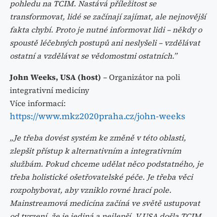
pohledu na TCIM. Nastává příležitost se
transformovat, lidé se začínají zajímat, ale nejnovější
fakta chybí. Proto je nutné informovat lidi – někdy o
spoustě léčebných postupů ani neslyšeli – vzdělávat
ostatní a vzdělávat se vědomostmi ostatních.”
John Weeks, USA (host)
– Organizátor na poli
integrativní medicíny
Více informací:
https://www.mkz2020praha.cz/john-weeks
„Je třeba dovést systém ke změně v této oblasti,
zlepšit přístup k alternativním a integrativním
službám. Pokud chceme udělat něco podstatného, je
třeba holistické ošetřovatelské péče. Je třeba věci
rozpohybovat, aby vzniklo rovné hrací pole.
Mainstreamová medicína začíná ve světě ustupovat
od tvrzení, že je jediná a nejlepší. V USA došla TCIM