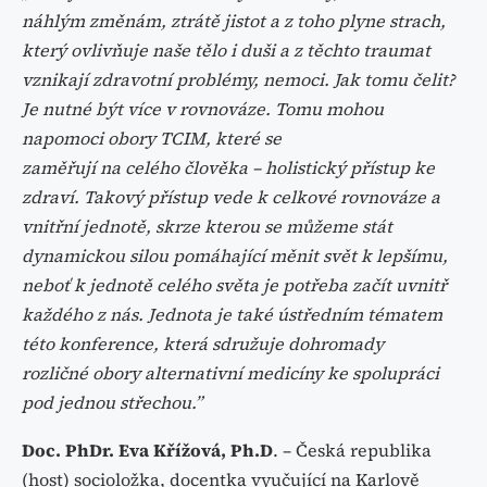
náhlým změnám,
ztrátě jistot a z toho plyne strach,
který ovlivňuje naše tělo i duši
a z těchto traumat
vznikají zdravotní problémy, nemoci. Jak tomu čelit?
Je
nutné být více v rovnováze. Tomu mohou
napomoci obory TCIM, které se
zaměřují na celého člověka – holistický přístup ke
zdraví. Takový přístup
vede k celkové rovnováze a
vnitřní jednotě, skrze kterou se můžeme stát
dynamickou silou
pomáhající měnit svět k lepšímu,
neboť k jednotě celého světa je potřeba začít uvnitř
každého
z nás. Jednota je také ústředním tématem
této konference, která sdružuje dohromady
rozličné
obory alternativní medicíny ke spolupráci
pod jednou střechou.”
Doc. PhDr. Eva Křížová, Ph.D
. –
Česká republika
(host)
socioložka, docentka vyučující na Karlově