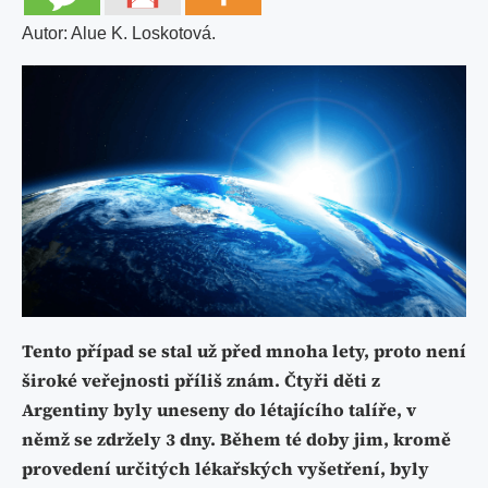
Autor: Alue K. Loskotová.
Tento případ se stal už před mnoha lety, proto není
široké veřejnosti příliš znám. Čtyři děti z
Argentiny byly uneseny do létajícího talíře, v
němž se zdržely 3 dny. Během té doby jim, kromě
provedení určitých lékařských vyšetření, byly