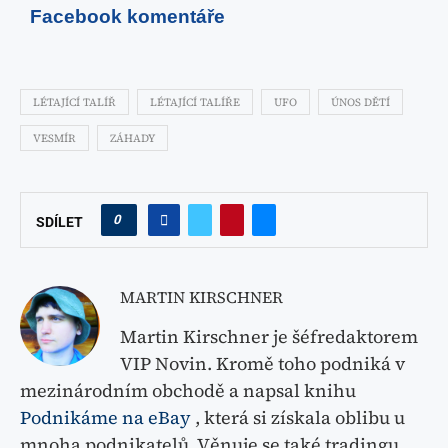
Facebook komentáře
LÉTAJÍCÍ TALÍŘ
LÉTAJÍCÍ TALÍŘE
UFO
ÚNOS DĚTÍ
VESMÍR
ZÁHADY
0
SDÍLET
MARTIN KIRSCHNER
Martin Kirschner je šéfredaktorem
VIP Novin. Kromě toho podniká v
mezinárodním obchodě a napsal knihu
Podnikáme na eBay
, která si získala oblibu u
mnoha podnikatelů. Věnuje se také tradingu,