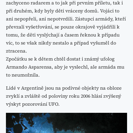
zachyceno radarem a to jak při prvním příletu, tak i
při druhém, kdy byly děti vráceny domů. Vojáci to
ani nepopřeli, ani nepotvrdili. Zástupci armády, kteří
převzali vyšetřování, se pouze okrajově vyjádřili k
tomu, že děti vyslýchají a časem řeknou k případu
víc, to se však nikdy nestalo a případ vyšuměl do
ztracena.
Zpočátku se k dětem chtěl dostat i známý ufolog
Armando Asparensa, aby je vyslechl, ale armáda mu
to neumožnila.
Lidé v Argentině jsou na podivné objekty na obloze
zvyklí a zvláště od poloviny roku 2006 hlásí zvýšený
výskyt pozorování UFO.