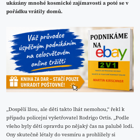
ukázány mnohé kosmické zajímavosti a poté se v
pořádku vrátily domů.
„Dospělí lžou, ale děti takto lhát nemohou,“ řekl k
případu policejní vyšetřovatel Rodrigo Ortis. „Podle
všeho byly děti opravdu po nějaký čas na palubě lodi.
Ony skutečně létaly do vesmíru a prohlížely si