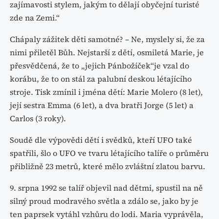
zajímavosti stylem, jakým to dělají obyčejní turisté
zde na Zemi.“
Chápaly zážitek děti samotné? – Ne, myslely si, že za
nimi přiletěl Bůh. Nejstarší z dětí, osmiletá Marie, je
přesvědčená, že to „jejich Pánbožíček“je vzal do
korábu, že to on stál za palubní deskou létajícího
stroje. Tisk zmínil i jména dětí: Marie Molero (8 let),
její sestra Emma (6 let), a dva bratři Jorge (5 let) a
Carlos (3 roky).
Soudě dle výpovědi dětí i svědků, kteří UFO také
spatřili, šlo o UFO ve tvaru létajícího talíře o průměru
přibližně 23 metrů, které mělo zvláštní zlatou barvu.
9. srpna 1992 se talíř objevil nad dětmi, spustil na ně
silný proud modravého světla a zdálo se, jako by je
ten paprsek vytáhl vzhůru do lodi. Maria vyprávěla,