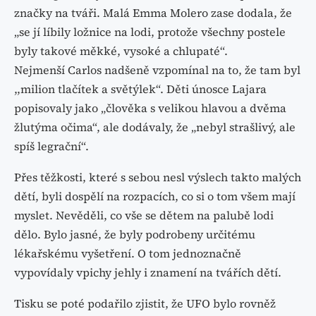
značky na tváři. Malá Emma Molero zase dodala, že
„se jí líbily ložnice na lodi, protože všechny postele
byly takové měkké, vysoké a chlupaté“.
Nejmenší Carlos nadšeně vzpomínal na to, že tam byl
,,milion tlačítek a světýlek“. Děti únosce Lajara
popisovaly jako „člověka s velikou hlavou a dvěma
žlutýma očima“, ale dodávaly, že „nebyl strašlivý, ale
spíš legrační“.
Přes těžkosti, které s sebou nesl výslech takto malých
dětí, byli dospělí na rozpacích, co si o tom všem mají
myslet. Nevěděli, co vše se dětem na palubě lodi
dělo. Bylo jasné, že byly podrobeny určitému
lékařskému vyšetření. O tom jednoznačně
vypovídaly vpichy jehly i znamení na tvářích dětí.
Tisku se poté podařilo zjistit, že UFO bylo rovněž