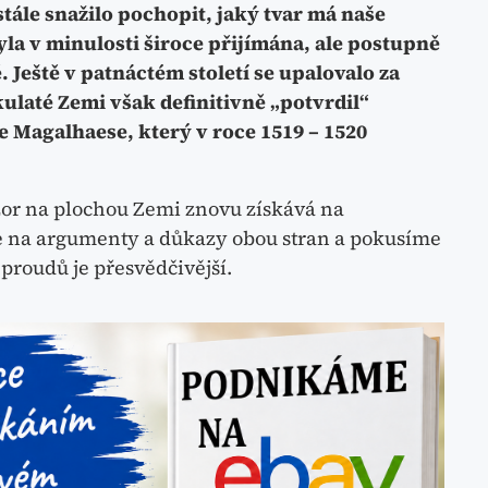
tále snažilo pochopit, jaký tvar má naše
la v minulosti široce přijímána, ale postupně
 Ještě v patnáctém století se upalovalo za
 kulaté Zemi však definitivně „potvrdil“
 Magalhaese, který v roce 1519 – 1520
zor na plochou Zemi znovu získává na
me na argumenty a důkazy obou stran a pokusíme
h proudů je přesvědčivější.