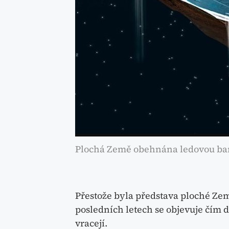
Plochá Země obehnána ledovou bar
Přestože byla představa ploché Ze
posledních letech se objevuje čím d
vracejí.