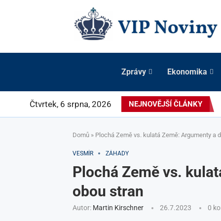
Zprávy
Ekonomika
Čtvrtek, 6 srpna, 2026
NEJNOVĚJŠÍ ČLÁNKY
Domů
»
Plochá Země vs. kulatá Země: Argumenty a d
VESMÍR
ZÁHADY
Plochá Země vs. kula
obou stran
Autor:
Martin Kirschner
26.7.2023
0 k