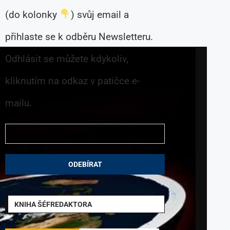
(do kolonky
) svůj email a
přihlaste se k odběru Newsletteru.
Odhlásit se můžete kdykoliv,
kliknutím na odkaz v patičce e-
mailu.
KNIHA ŠÉFREDAKTORA