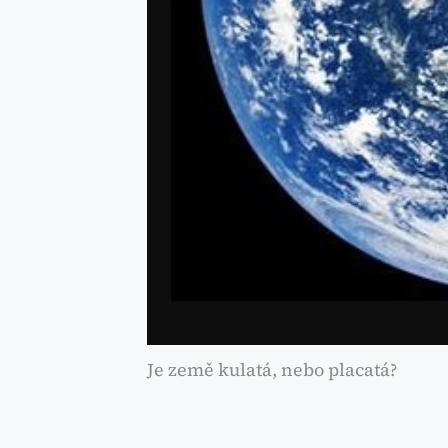
Je země kulatá, nebo placatá?