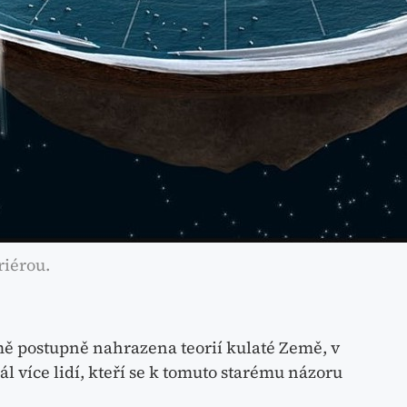
iérou.
mě postupně nahrazena teorií kulaté Země, v
ál více lidí, kteří se k tomuto starému názoru