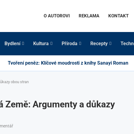
O AUTOROVI
REKLAMA
KONTAKT
Bydlení
Kultura
Příroda
Recepty
Techn
Tvoření peněz: Klíčové moudrosti z knihy Sanayi Roman
ůkazy obou stran
tá Země: Argumenty a důkazy
omentář