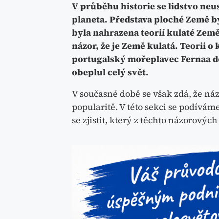
V průběhu historie se lidstvo neus
planeta. Představa ploché Země by
byla nahrazena teorií kulaté Země.
názor, že je Země kulatá. Teorii o
portugalský mořeplavec Fernaa de
obeplul celý svět.
V současné době se však zdá, že ná
popularitě. V této sekci se podívá
se zjistit, který z těchto názorovýc