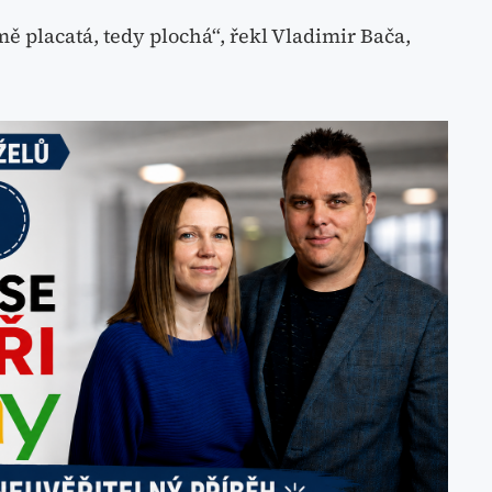
ě placatá, tedy plochá“, řekl Vladimir Bača,
.