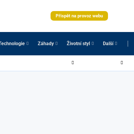
Přispět na provoz webu
Technologie
Záhady
Životní styl
Další