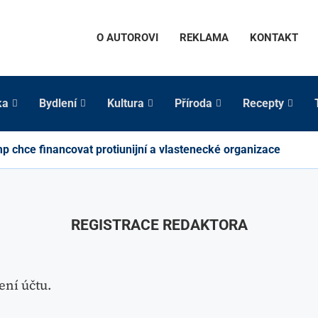
O AUTOROVI
REKLAMA
KONTAKT
ka
Bydlení
Kultura
Příroda
Recepty
p chce financovat protiunijní a vlastenecké organizace
REGISTRACE REDAKTORA
ení účtu.