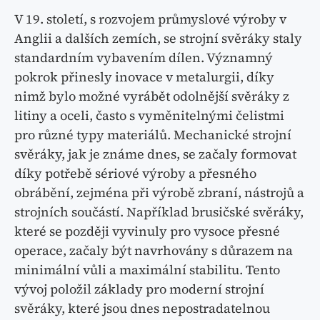
V 19. století, s rozvojem průmyslové výroby v
Anglii a dalších zemích, se strojní svěráky staly
standardním vybavením dílen. Významný
pokrok přinesly inovace v metalurgii, díky
nimž bylo možné vyrábět odolnější svěráky z
litiny a oceli, často s vyměnitelnými čelistmi
pro různé typy materiálů. Mechanické strojní
svěráky, jak je známe dnes, se začaly formovat
díky potřebě sériové výroby a přesného
obrábění, zejména při výrobě zbraní, nástrojů a
strojních součástí. Například brusičské svěráky,
které se později vyvinuly pro vysoce přesné
operace, začaly být navrhovány s důrazem na
minimální vůli a maximální stabilitu. Tento
vývoj položil základy pro moderní strojní
svěráky, které jsou dnes nepostradatelnou