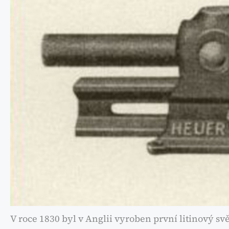
V roce 1830 byl v Anglii vyroben první litinový sv