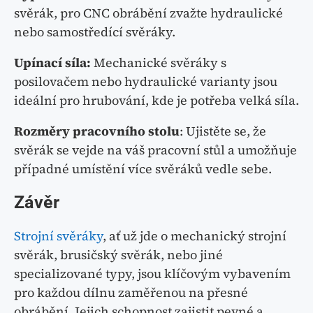
svěrák, pro CNC obrábění zvažte hydraulické
nebo samostředící svěráky.
Upínací síla:
Mechanické svěráky s
posilovačem nebo hydraulické varianty jsou
ideální pro hrubování, kde je potřeba velká síla.
Rozměry pracovního stolu
: Ujistěte se, že
svěrák se vejde na váš pracovní stůl a umožňuje
případné umístění více svěráků vedle sebe.
Závěr
Strojní svěráky
, ať už jde o mechanický strojní
svěrák, brusičský svěrák, nebo jiné
specializované typy, jsou klíčovým vybavením
pro každou dílnu zaměřenou na přesné
obrábění. Jejich schopnost zajistit pevné a