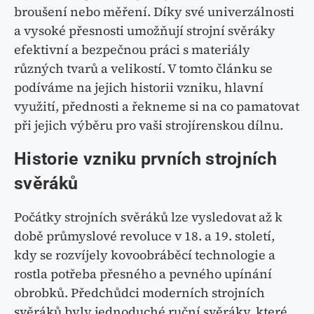
broušení nebo měření. Díky své univerzálnosti
a vysoké přesnosti umožňují strojní svěráky
efektivní a bezpečnou práci s materiály
různých tvarů a velikostí. V tomto článku se
podíváme na jejich historii vzniku, hlavní
využití, přednosti a řekneme si na co pamatovat
při jejich výběru pro vaši strojírenskou dílnu.
Historie vzniku prvních strojních
svěráků
Počátky strojních svěráků lze vysledovat až k
době průmyslové revoluce v 18. a 19. století,
kdy se rozvíjely kovoobráběcí technologie a
rostla potřeba přesného a pevného upínání
obrobků. Předchůdci moderních strojních
svěráků byly jednoduché ruční svěráky, které