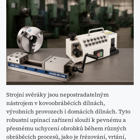
Strojní svěráky jsou nepostradatelným
nástrojem v kovoobráběcích dílnách,
výrobních provozech i domácích dílnách. Tyto
robustní upínací zařízení slouží k pevnému a
přesnému uchycení obrobků během různých
obráběcích procesů, jako je frézování, vrtání,