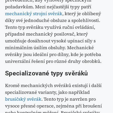
požadavkům. Mezi nejčastější typy patří
mechanický strojní svěrák
, který je oblíbený
díky své jednoduché obsluze a spolehlivosti.
Tento typ svěráku využívá ruční ovládání,
případně mechanický posilovač, který
umožňuje dosáhnout vysoké upínací síly s
minimálním úsilím obsluhy. Mechanické
svěráky jsou ideální pro dílny, kde je potřeba
univerzální řešení pro různé druhy obrobků.
Specializované typy svěráků
Kromě mechanických svěráků existují i další
specializované varianty, jako například
brusičský svěrák
. Tento typ je navržen pro
vysoce přesné operace, zejména při broušení
nebo kontrolním měření. Brusičské svěráky