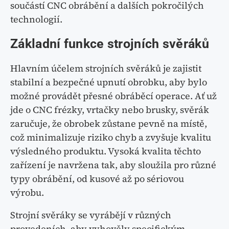
součástí CNC obrábění a dalších pokročilých
technologií.
Základní funkce strojních svěráků
Hlavním účelem strojních svěráků je zajistit
stabilní a bezpečné upnutí obrobku, aby bylo
možné provádět přesné obráběcí operace. Ať už
jde o CNC frézky, vrtačky nebo brusky, svěrák
zaručuje, že obrobek zůstane pevně na místě,
což minimalizuje riziko chyb a zvyšuje kvalitu
výsledného produktu. Vysoká kvalita těchto
zařízení je navržena tak, aby sloužila pro různé
typy obrábění, od kusové až po sériovou
výrobu.
Strojní svěráky se vyrábějí v různých
provedeních, aby vyhověly specifickým