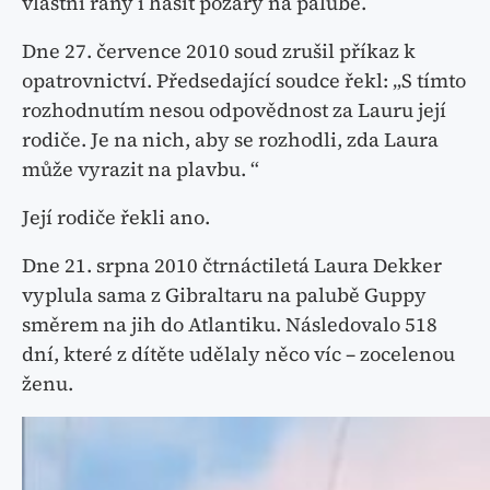
vlastní rány i hasit požáry na palubě.
Dne 27. července 2010 soud zrušil příkaz k
opatrovnictví. Předsedající soudce řekl: „S tímto
rozhodnutím nesou odpovědnost za Lauru její
rodiče. Je na nich, aby se rozhodli, zda Laura
může vyrazit na plavbu. “
Její rodiče řekli ano.
Dne 21. srpna 2010 čtrnáctiletá Laura Dekker
vyplula sama z Gibraltaru na palubě Guppy
směrem na jih do Atlantiku. Následovalo 518
dní, které z dítěte udělaly něco víc – zocelenou
ženu.