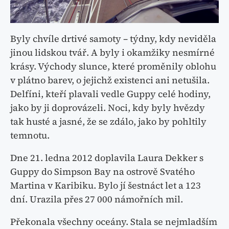
Byly chvíle drtivé samoty – týdny, kdy neviděla
jinou lidskou tvář. A byly i okamžiky nesmírné
krásy. Východy slunce, které proměnily oblohu
v plátno barev, o jejichž existenci ani netušila.
Delfíni, kteří plavali vedle Guppy celé hodiny,
jako by ji doprovázeli. Noci, kdy byly hvězdy
tak husté a jasné, že se zdálo, jako by pohltily
temnotu.
Dne 21. ledna 2012 doplavila Laura Dekker s
Guppy do Simpson Bay na ostrově Svatého
Martina v Karibiku. Bylo jí šestnáct let a 123
dní. Urazila přes 27 000 námořních mil.
Překonala všechny oceány. Stala se nejmladším