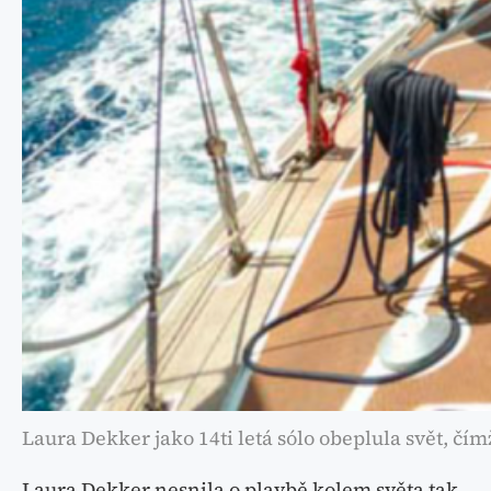
Laura Dekker jako 14ti letá sólo obeplula svět, čí
Laura Dekker nesnila o plavbě kolem světa tak,