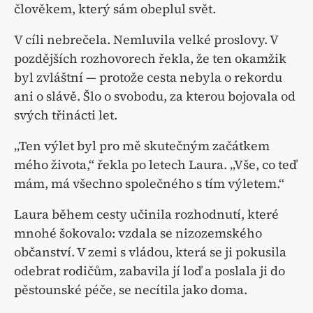
člověkem, který sám obeplul svět.
V cíli nebrečela. Nemluvila velké proslovy. V
pozdějších rozhovorech řekla, že ten okamžik
byl zvláštní — protože cesta nebyla o rekordu
ani o slávě. Šlo o svobodu, za kterou bojovala od
svých třinácti let.
„Ten výlet byl pro mě skutečným začátkem
mého života,“ řekla po letech Laura. „Vše, co teď
mám, má všechno společného s tím výletem.“
Laura během cesty učinila rozhodnutí, které
mnohé šokovalo: vzdala se nizozemského
občanství. V zemi s vládou, která se ji pokusila
odebrat rodičům, zabavila jí loď a poslala ji do
pěstounské péče, se necítila jako doma.