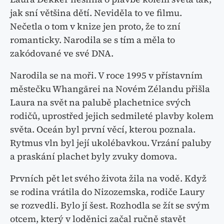
jak sní většina dětí. Neviděla to ve filmu.
Nečetla o tom v knize jen proto, že to zní
romanticky. Narodila se s tím a měla to
zakódované ve své DNA.
Narodila se na moři. V roce 1995 v přístavním
městečku Whangārei na Novém Zélandu přišla
Laura na svět na palubě plachetnice svých
rodičů, uprostřed jejich sedmileté plavby kolem
světa. Oceán byl první věcí, kterou poznala.
Rytmus vln byl její ukolébavkou. Vrzání paluby
a praskání plachet byly zvuky domova.
Prvních pět let svého života žila na vodě. Když
se rodina vrátila do Nizozemska, rodiče Laury
se rozvedli. Bylo jí šest. Rozhodla se žít se svým
otcem, který v loděnici začal ručně stavět