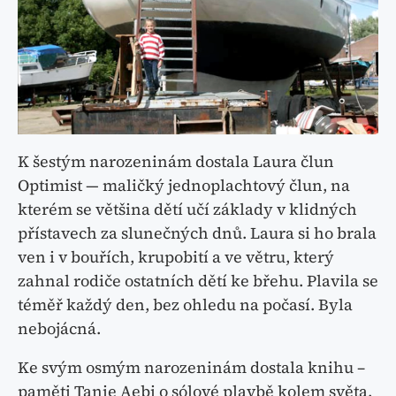
K šestým narozeninám dostala Laura člun
Optimist — maličký jednoplachtový člun, na
kterém se většina dětí učí základy v klidných
přístavech za slunečných dnů. Laura si ho brala
ven i v bouřích, krupobití a ve větru, který
zahnal rodiče ostatních dětí ke břehu. Plavila se
téměř každý den, bez ohledu na počasí. Byla
nebojácná.
Ke svým osmým narozeninám dostala knihu –
paměti Tanie Aebi o sólové plavbě kolem světa.