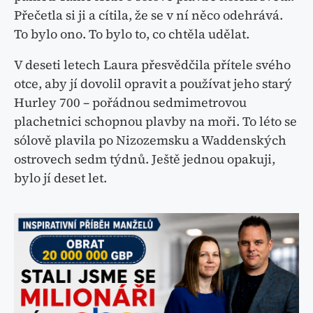
Přečetla si ji a cítila, že se v ní něco odehrává.
To bylo ono. To bylo to, co chtěla udělat.
V deseti letech Laura přesvědčila přítele svého
otce, aby jí dovolil opravit a používat jeho starý
Hurley 700 – pořádnou sedmimetrovou
plachetnici schopnou plavby na moři. To léto se
sólově plavila po Nizozemsku a Waddenských
ostrovech sedm týdnů. Ještě jednou opakuji,
bylo jí deset let.