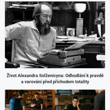
Život Alexandra Solženicyna: Odhodlání k pravdě
a varování před příchodem totality