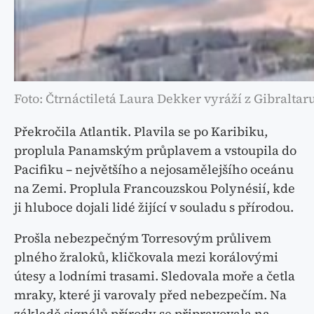
Foto: Čtrnáctiletá Laura Dekker vyráží z Gibraltar
Překročila Atlantik. Plavila se po Karibiku,
proplula Panamským průplavem a vstoupila do
Pacifiku – největšího a nejosamělejšího oceánu
na Zemi. Proplula Francouzskou Polynésií, kde
ji hluboce dojali lidé žijící v souladu s přírodou.
Prošla nebezpečným Torresovým průlivem
plného žraloků, kličkovala mezi korálovými
útesy a lodními trasami. Sledovala moře a četla
mraky, které ji varovaly před nebezpečím. Na
základě signálů přírody se připravovala na