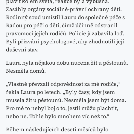
plavit kolem světa, reakce byla výbušná.
Zasáhly orgány sociálně-právní ochrany dětí.
Rodinný soud umístil Lauru do společné péče s
Radou pro péči o děti, čímž účinně odstranil
pravomoci jejích rodičů. Policie jí zabavila loď.
Byli přizváni psychologové, aby zhodnotili její
duševní stav.
Laura byla nějakou dobu nucena žít u pěstounů.
Nesměla domů.
„Vlastně převzali odpovědnost za mé rodiče,“
řekla Laura po letech. „Byly časy, kdy jsem
musela žít u pěstounů. Nesměla jsem být doma.
Pro mě to nebyl boj o to, jestli můžu plachtit,
nebo ne. Tohle bylo mnohem víc než to.“
Během následujících deseti měsíců bylo