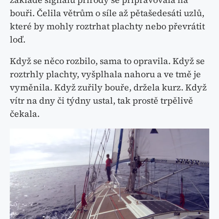
bouři. Čelila větrům o síle až pětašedesáti uzlů,
které by mohly roztrhat plachty nebo převrátit
loď.
Když se něco rozbilo, sama to opravila. Když se
roztrhly plachty, vyšplhala nahoru a ve tmě je
vyměnila. Když zuřily bouře, držela kurz. Když
vítr na dny či týdny ustal, tak prostě trpělivě
čekala.