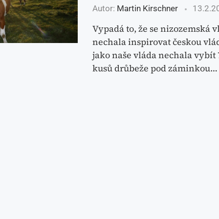
Autor:
Martin Kirschner
13.2.2
Vypadá to, že se nizozemská v
nechala inspirovat českou vlá
jako naše vláda nechala vybít 7
kusů drůbeže pod záminkou…