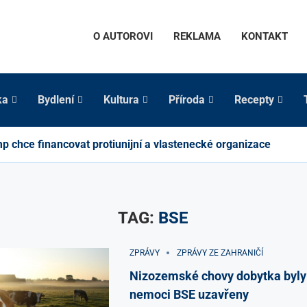
O AUTOROVI
REKLAMA
KONTAKT
ka
Bydlení
Kultura
Příroda
Recepty
p chce financovat protiunijní a vlastenecké organizace
TAG:
BSE
ZPRÁVY
ZPRÁVY ZE ZAHRANIČÍ
Nizozemské chovy dobytka byly
nemoci BSE uzavřeny