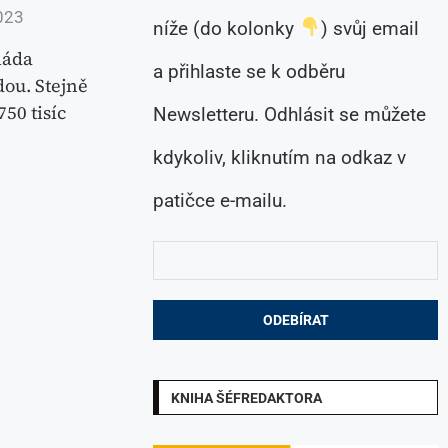
023
níže (do kolonky
) svůj email
láda
a přihlaste se k odběru
dou. Stejně
50 tisíc
Newsletteru. Odhlásit se můžete
kdykoliv, kliknutím na odkaz v
patičce e-mailu.
KNIHA ŠÉFREDAKTORA