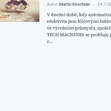
Autor:
Martin Kirschner
24.7.2
V dnešní době, kdy automatiza
efektivita jsou klíčovými fakt
ve výrobním průmyslu, společn
TECH MACHINES se profiluje 
z…