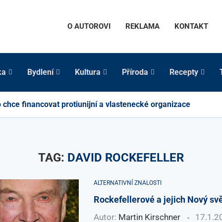
O AUTOROVI
REKLAMA
KONTAKT
ka
Bydlení
Kultura
Příroda
Recepty
chce financovat protiunijní a vlastenecké organizace
TAG:
DAVID ROCKEFELLER
ALTERNATIVNÍ ZNALOSTI
Rockefellerové a jejich Nový sv
Autor:
Martin Kirschner
17.1.2