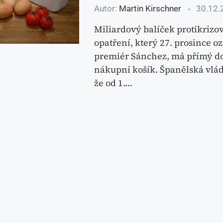
Autor:
Martin Kirschner
30.12.
Miliardový balíček protikrizo
opatření, který 27. prosince o
premiér Sánchez, má přímý d
nákupní košík. Španělská vlád
že od 1.…