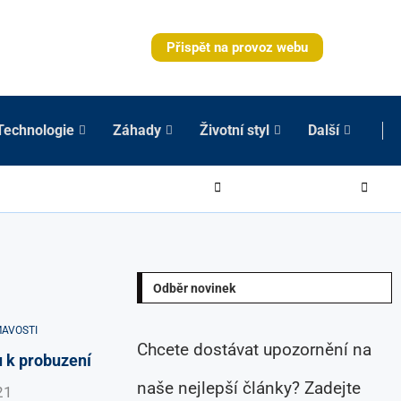
Přispět na provoz webu
Technologie
Záhady
Životní styl
Další
Odběr novinek
MAVOSTI
Chcete dostávat upozornění na
u k probuzení
naše nejlepší články? Zadejte
21