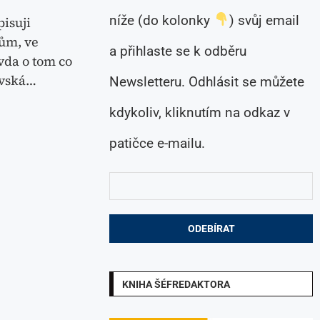
níže (do kolonky
) svůj email
isuji
mům, ve
a přihlaste se k odběru
vda o tom co
ovská…
Newsletteru. Odhlásit se můžete
kdykoliv, kliknutím na odkaz v
patičce e-mailu.
KNIHA ŠÉFREDAKTORA