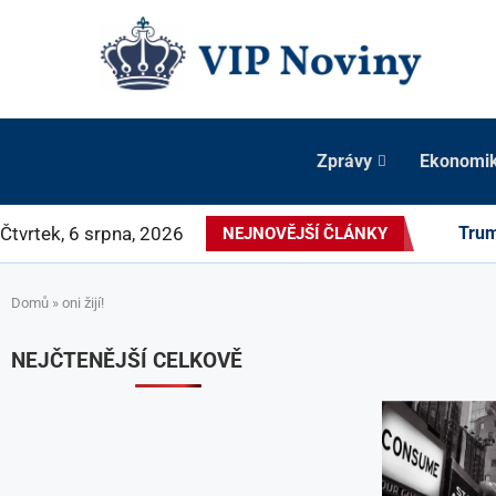
Zprávy
Ekonomi
Čtvrtek, 6 srpna, 2026
Trum
NEJNOVĚJŠÍ ČLÁNKY
Domů
»
oni žijí!
NEJČTENĚJŠÍ CELKOVĚ