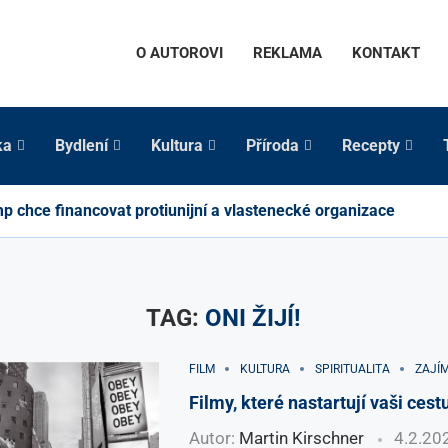
O AUTOROVI
REKLAMA
KONTAKT
ka
Bydlení
Kultura
Příroda
Recepty
p chce financovat protiunijní a vlastenecké organizace
TAG:
ONI ŽIJÍ!
FILM
KULTURA
SPIRITUALITA
ZAJÍ
Filmy, které nastartují vaši cest
Autor:
Martin Kirschner
4.2.20