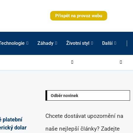
Přispět na provoz webu
Technologie
Záhady
Životní styl
Další
Odběr novinek
Chcete dostávat upozornění na
 platební
rický dolar
naše nejlepší články? Zadejte