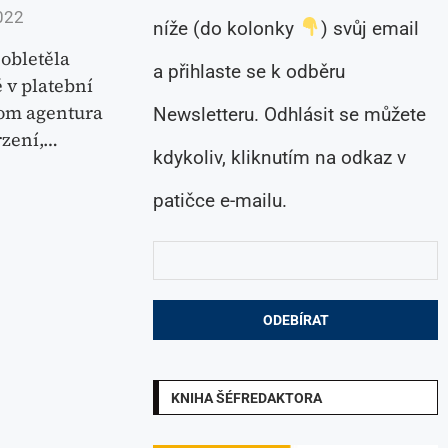
022
níže (do kolonky
) svůj email
 obletěla
a přihlaste se k odběru
ě v platební
tom agentura
Newsletteru. Odhlásit se můžete
rzení,…
kdykoliv, kliknutím na odkaz v
patičce e-mailu.
KNIHA ŠÉFREDAKTORA