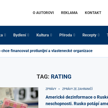
O AUTOROVI
REKLAMA
KONTAKT
ka
Bydlení
Kultura
Příroda
Recepty
chce financovat protiunijní a vlastenecké organizace
TAG:
RATING
ZPRÁVY
ZPRÁVY ZE ZAHRANIČÍ
Americké dezinformace o Ruské
neschopnosti. Rusko potápí ame