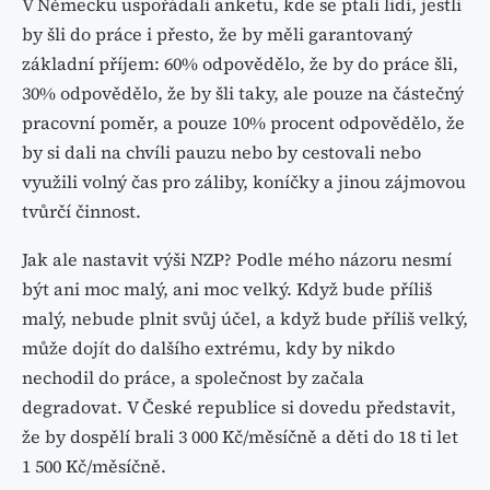
V Německu uspořádali anketu, kde se ptali lidí, jestli
by šli do práce i přesto, že by měli garantovaný
základní příjem: 60% odpovědělo, že by do práce šli,
30% odpovědělo, že by šli taky, ale pouze na částečný
pracovní poměr, a pouze 10% procent odpovědělo, že
by si dali na chvíli pauzu nebo by cestovali nebo
využili volný čas pro záliby, koníčky a jinou zájmovou
tvůrčí činnost.
Jak ale nastavit výši NZP? Podle mého názoru nesmí
být ani moc malý, ani moc velký. Když bude příliš
malý, nebude plnit svůj účel, a když bude příliš velký,
může dojít do dalšího extrému, kdy by nikdo
nechodil do práce, a společnost by začala
degradovat. V České republice si dovedu představit,
že by dospělí brali 3 000 Kč/měsíčně a děti do 18 ti let
1 500 Kč/měsíčně.