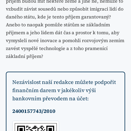
příjem budou mít některé země a jiné ne, nemůže to
vzbudit závist sousedů nebo způsobit imigraci lidí do
daného státu, kde je tento příjem garantovaný?
Anebo to naopak pomůže státům se základním
příjmem a jeho lidem dát čas a prostor k tomu, aby
vymysleli nové inovace a pomohli rozvojovým zemím
zavést vyspělé technologie a z toho pramenící
základní příjem?
Nezávislost naší redakce můžete podpořit
finančním darem v jakékoliv výši
bankovním převodem na účet:
2400157743/2010