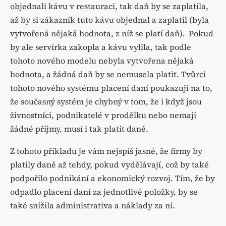
objednali kávu v restauraci, tak daň by se zaplatila,
až by si zákazník tuto kávu objednal a zaplatil (byla
vytvořená nějaká hodnota, z níž se platí daň). Pokud
by ale servírka zakopla a kávu vylila, tak podle
tohoto nového modelu nebyla vytvořena nějaká
hodnota, a žádná daň by se nemusela platit. Tvůrci
tohoto nového systému placení daní poukazují na to,
že současný systém je chybný v tom, že i když jsou
živnostníci, podnikatelé v prodělku nebo nemají
žádné příjmy, musí i tak platit daně.
Z tohoto příkladu je vám nejspíš jasné, že firmy by
platily daně až tehdy, pokud vydělávají, což by také
podpořilo podnikání a ekonomický rozvoj. Tím, že by
odpadlo placení daní za jednotlivé položky, by se
také snížila administrativa a náklady za ní.