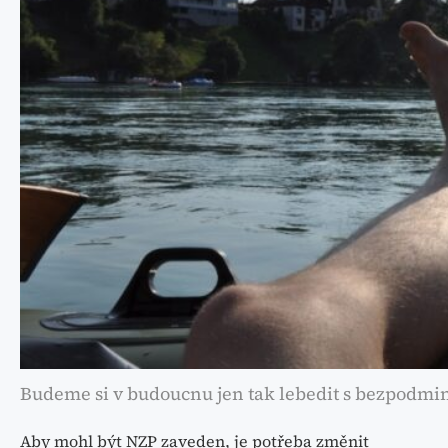
Budeme si v budoucnu jen tak lebedit s bezpodm
Aby mohl být NZP zaveden, je potřeba změnit