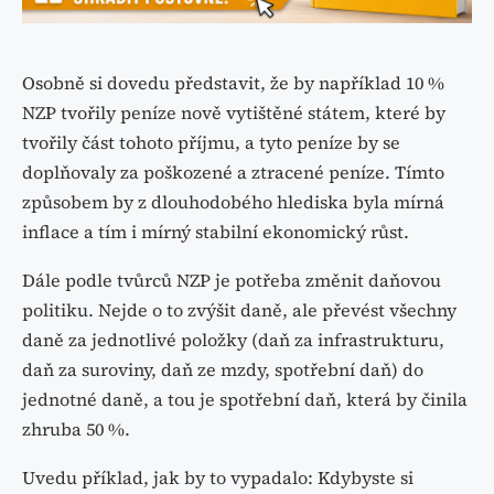
Osobně si dovedu představit, že by například 10 %
NZP tvořily peníze nově vytištěné státem, které by
tvořily část tohoto příjmu, a tyto peníze by se
doplňovaly za poškozené a ztracené peníze. Tímto
způsobem by z dlouhodobého hlediska byla mírná
inflace a tím i mírný stabilní ekonomický růst.
Dále podle tvůrců NZP je potřeba změnit daňovou
politiku. Nejde o to zvýšit daně, ale převést všechny
daně za jednotlivé položky (daň za infrastrukturu,
daň za suroviny, daň ze mzdy, spotřební daň) do
jednotné daně, a tou je spotřební daň, která by činila
zhruba 50 %.
Uvedu příklad, jak by to vypadalo: Kdybyste si