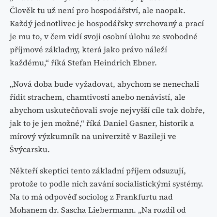
Člověk tu už není pro hospodářství, ale naopak.
Každý jednotlivec je hospodářsky svrchovaný a prací
je mu to, v čem vidí svoji osobní úlohu ze svobodné
příjmové základny, která jako právo náleží
každému,“ říká Stefan Heindrich Ebner.
„Nová doba bude vyžadovat, abychom se nenechali
řídit strachem, chamtivostí anebo nenávistí, ale
abychom uskutečňovali svoje nejvyšší cíle tak dobře,
jak to je jen možné,“ říká Daniel Gasner, historik a
mírový výzkumník na univerzitě v Bazileji ve
Švýcarsku.
Někteří skeptici tento základní příjem odsuzují,
protože to podle nich zavání socialistickými systémy.
Na to má odpověď sociolog z Frankfurtu nad
Mohanem dr. Sascha Liebermann. „Na rozdíl od