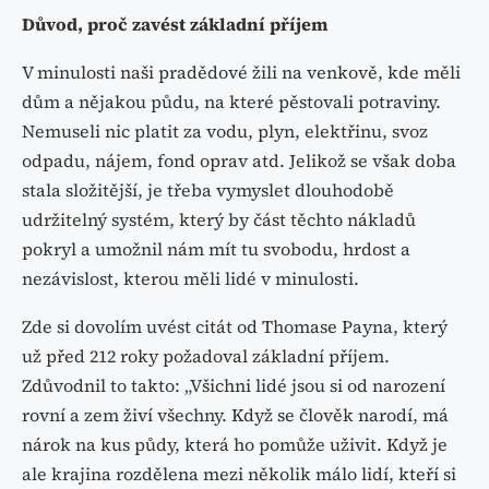
Důvod
,
proč zavést základní příjem
V minulosti naši pradědové žili na venkově, kde měli
dům a nějakou půdu, na které pěstovali potraviny.
Nemuseli nic platit za vodu, plyn, elektřinu, svoz
odpadu, nájem, fond oprav atd. Jelikož se však doba
stala složitější, je třeba vymyslet dlouhodobě
udržitelný systém, který by část těchto nákladů
pokryl a umožnil nám mít tu svobodu, hrdost a
nezávislost, kterou měli lidé v minulosti.
Zde si dovolím uvést citát od Thomase Payna, který
už před 212 roky požadoval základní příjem.
Zdůvodnil to takto: „Všichni lidé jsou si od narození
rovní a zem živí všechny. Když se člověk narodí, má
nárok na kus půdy, která ho pomůže uživit. Když je
ale krajina rozdělena mezi několik málo lidí, kteří si