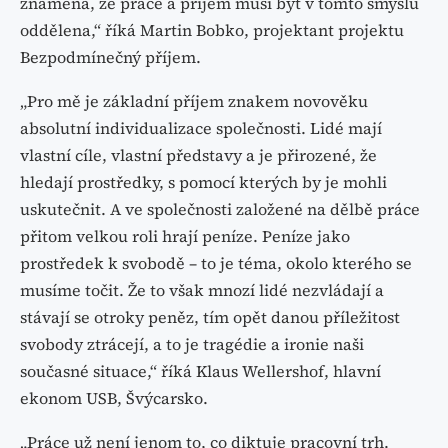
znamená, že práce a příjem musí být v tomto smyslu
oddělena,“ říká Martin Bobko, projektant projektu
Bezpodmínečný příjem.
„Pro mě je základní příjem znakem novověku
absolutní individualizace společnosti. Lidé mají
vlastní cíle, vlastní představy a je přirozené, že
hledají prostředky, s pomocí kterých by je mohli
uskutečnit. A ve společnosti založené na dělbě práce
přitom velkou roli hrají peníze. Peníze jako
prostředek k svobodě – to je téma, okolo kterého se
musíme točit. Že to však mnozí lidé nezvládají a
stávají se otroky peněz, tím opět danou příležitost
svobody ztrácejí, a to je tragédie a ironie naši
současné situace,“ říká Klaus Wellershof, hlavní
ekonom USB, Švýcarsko.
„Práce už není jenom to, co diktuje pracovní trh.