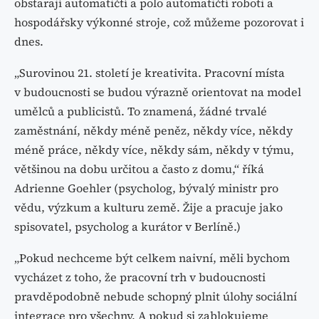
obstarají automatičtí a polo automatičtí roboti a
hospodářsky výkonné stroje, což můžeme pozorovat i
dnes.
„Surovinou 21. století je kreativita. Pracovní místa
v budoucnosti se budou výrazně orientovat na model
umělců a publicistů. To znamená, žádné trvalé
zaměstnání, někdy méně peněz, někdy více, někdy
méně práce, někdy více, někdy sám, někdy v týmu,
většinou na dobu určitou a často z domu,“ říká
Adrienne Goehler (psycholog, bývalý ministr pro
vědu, výzkum a kulturu země. Žije a pracuje jako
spisovatel, psycholog a kurátor v Berlíně.)
„Pokud nechceme být celkem naivní, měli bychom
vycházet z toho, že pracovní trh v budoucnosti
pravděpodobně nebude schopný plnit úlohy sociální
integrace pro všechny. A pokud si zablokujeme