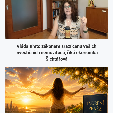
Vláda tímto zákonem srazí cenu vašich
investičních nemovitostí, říká ekonomka
Šichtářová