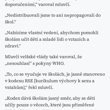
doporučeními,“ varoval mluvčí.
„Nedistribuovali jsme to ani nepropagovali do
škol.“
„Nabízíme vlastní vedení, abychom pomohli
školám učit děti a mladé lidi o vztazích a
zdraví.“
Mluvčí velšské vlády také varoval, že
„nesouhlasí“ s pokyny WHO.
„To, co se vyučuje ve školách, je jasně stanoveno
v kodexu RSE [kurikulum výchovy k sexu a
vztahům],“ řekl mluvčí.
„Kodex dává školám jasný směr, aby se děti
učily pouze o věcech, které jsou přiměřené