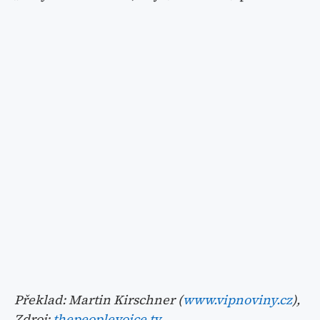
Překlad: Martin Kirschner (
www.vipnoviny.cz
),
Zdroj:
thepeoplevoice.tv