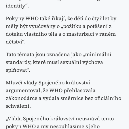
identity“.
Pokyny WHO také říkají, že děti do čtyř let by
měly být vyučovány o „požitku a potěšení z
doteku vlastního těla a o masturbaci v raném
dětství“.
Tato témata jsou označena jako „minimální
standardy, které musí sexuální výchova
splňovat“.
Mluvčí vlády Spojeného království
argumentoval, že WHO přehlasovala
zákonodárce a vydala směrnice bez oficiálního
schválení.
„Vláda Spojeného království neuznává tento
pokyn WHO a my nesouhlasíme s jeho