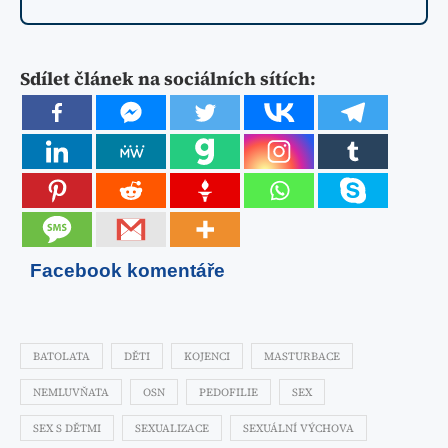
Sdílet článek na sociálních sítích:
Facebook komentáře
BATOLATA
DĚTI
KOJENCI
MASTURBACE
NEMLUVŇATA
OSN
PEDOFILIE
SEX
SEX S DĚTMI
SEXUALIZACE
SEXUÁLNÍ VÝCHOVA