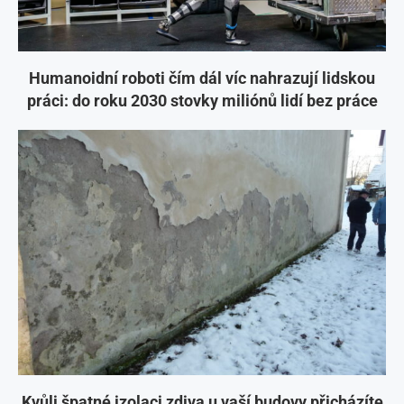
Humanoidní roboti čím dál víc nahrazují lidskou
práci: do roku 2030 stovky miliónů lidí bez práce
Kvůli špatné izolaci zdiva u vaší budovy přicházíte