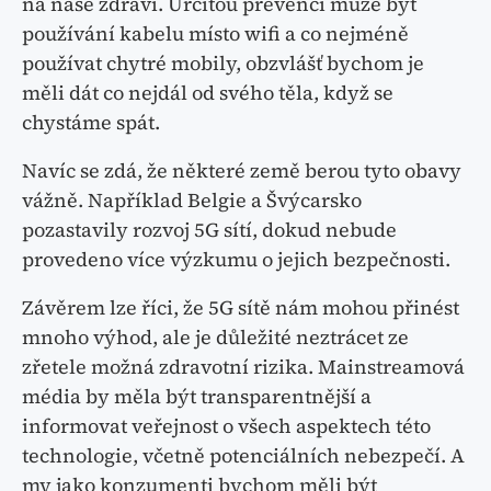
na naše zdraví. Určitou prevencí může být
používání kabelu místo wifi a co nejméně
používat chytré mobily, obzvlášť bychom je
měli dát co nejdál od svého těla, když se
chystáme spát.
Navíc se zdá, že některé země berou tyto obavy
vážně. Například Belgie a Švýcarsko
pozastavily rozvoj 5G sítí, dokud nebude
provedeno více výzkumu o jejich bezpečnosti.
Závěrem lze říci, že 5G sítě nám mohou přinést
mnoho výhod, ale je důležité neztrácet ze
zřetele možná zdravotní rizika. Mainstreamová
média by měla být transparentnější a
informovat veřejnost o všech aspektech této
technologie, včetně potenciálních nebezpečí. A
my jako konzumenti bychom měli být