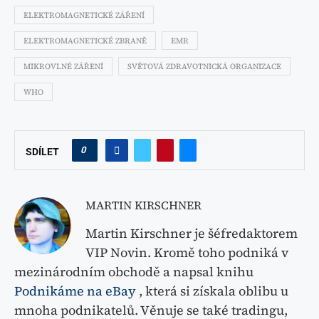
ELEKTROMAGNETICKÉ ZÁŘENÍ
ELEKTROMAGNETICKÉ ZBRANĚ
EMR
MIKROVLNÉ ZÁŘENÍ
SVĚTOVÁ ZDRAVOTNICKÁ ORGANIZACE
WHO
0
SDÍLET
MARTIN KIRSCHNER
Martin Kirschner je šéfredaktorem
VIP Novin. Kromě toho podniká v
mezinárodním obchodě a napsal knihu
Podnikáme na eBay
, která si získala oblibu u
mnoha podnikatelů. Věnuje se také tradingu,