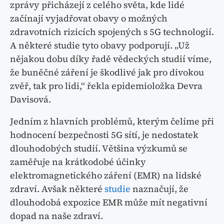
zprávy přicházejí z celého světa, kde lidé
začínají vyjadřovat obavy o možných
zdravotních rizicích spojených s 5G technologií.
A některé studie tyto obavy podporují. „Už
nějakou dobu díky řadě vědeckých studií víme,
že buněčné záření je škodlivé jak pro divokou
zvěř, tak pro lidi,“ řekla epidemioložka Devra
Davisová.
Jedním z hlavních problémů, kterým čelíme při
hodnocení bezpečnosti 5G sítí, je nedostatek
dlouhodobých studií. Většina výzkumů se
zaměřuje na krátkodobé účinky
elektromagnetického záření (EMR) na lidské
zdraví. Avšak některé
studie
naznačují, že
dlouhodobá expozice EMR může mít negativní
dopad na naše zdraví.