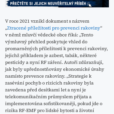
V roce 2021 vznikl dokument s názvem
„
Ztracené příležitosti pro prevenci rakoviny
“
v němž mluvčí vědecké obce říká: „Tento
výmluvný přehled poskytuje vhled do
promarněných příležitostí k prevenci rakoviny,
jejichž příkladem je azbest, tabák, některé
pesticidy a nyní RF záření. Autoři zdůrazňují,
jak byly upřednostňovány ekonomické úvahy
namísto prevence rakoviny. „Strategie k
zasévání pochyb o rizicích rakoviny byla
zavedena před desítkami let a nyní je
telekomunikačním průmyslem přijata a
implementována sofistikovaněji, pokud jde o
rizika RF-EMF pro lidské bytosti a životní