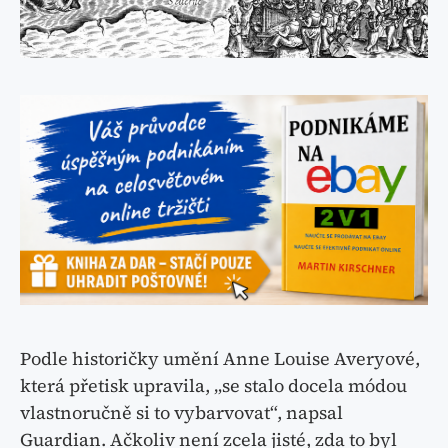
Podle historičky umění Anne Louise Averyové,
která přetisk upravila, „se stalo docela módou
vlastnoručně si to vybarvovat“, napsal
Guardian. Ačkoliv není zcela jisté, zda to byl