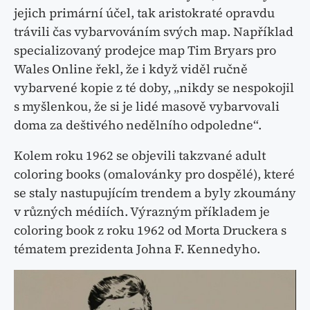
jejich primární účel, tak aristokraté opravdu
trávili čas vybarvováním svých map. Například
specializovaný prodejce map Tim Bryars pro
Wales Online řekl, že i když viděl ručně
vybarvené kopie z té doby, „nikdy se nespokojil
s myšlenkou, že si je lidé masově vybarvovali
doma za deštivého nedělního odpoledne“.
Kolem roku 1962 se objevili takzvané adult
coloring books (omalovánky pro dospělé), které
se staly nastupujícím trendem a byly zkoumány
v různých médiích. Výrazným příkladem je
coloring book z roku 1962 od Morta Druckera s
tématem prezidenta Johna F. Kennedyho.