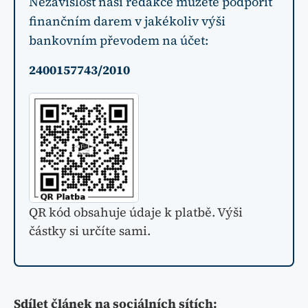
Nezávislost naší redakce můžete podpořit
finančním darem v jakékoliv výši
bankovním převodem na účet:
2400157743/2010
QR kód obsahuje údaje k platbě. Výši
částky si určíte sami.
Sdílet článek na sociálních sítích: