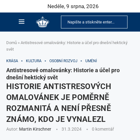
Neděle, 9 srpna, 2026
Domů
»
Antistresové omalovánky: Historie a účel pro dnešní hektický
svět
KRÁSA
KULTURA
OSOBNÍ ROZVOJ
UMĚNÍ
Antistresové omalovánky: Historie a účel pro
dnešní hektický svět
HISTORIE ANTISTRESOVÝCH
OMALOVÁNEK JE POMĚRNĚ
ROZMANITÁ A NENÍ PŘESNĚ
ZNÁMO, KDO JE VYNALEZL
Autor:
Martin Kirschner
31.3.2024
0 komentář