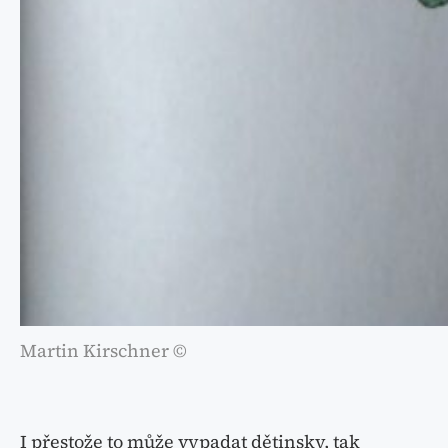
Martin Kirschner ©
I přestože to může vypadat dětinsky, tak