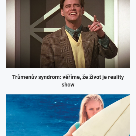
Trůmenův syndrom: věříme, že život je reality
show