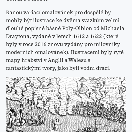
Ranou variací omalovánek pro dospělé by
mohly být ilustrace ke dvěma svazkům velmi
dlouhé popisné básně Poly-Olbion od Michaela
Draytona, vydané v letech 1612 a 1622 (které
byly v roce 2016 znovu vydány pro milovníky
moderních omalovánek). Ilustracemi byly ryté
mapy hrabství v Anglii a Walesu s
fantastickými tvory, jako byli vodní draci.