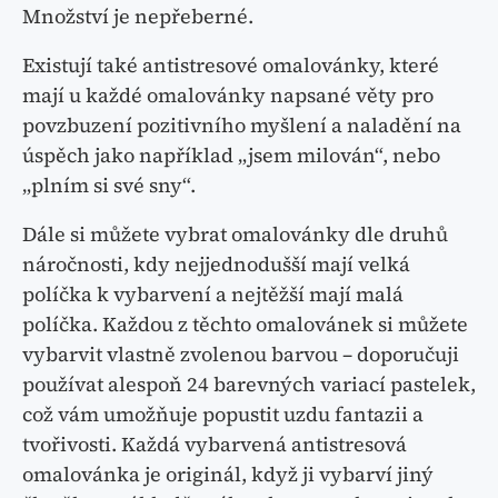
Množství je nepřeberné.
Existují také antistresové omalovánky, které
mají u každé omalovánky napsané věty pro
povzbuzení pozitivního myšlení a naladění na
úspěch jako například „jsem milován“, nebo
„plním si své sny“.
Dále si můžete vybrat omalovánky dle druhů
náročnosti, kdy nejjednodušší mají velká
políčka k vybarvení a nejtěžší mají malá
políčka. Každou z těchto omalovánek si můžete
vybarvit vlastně zvolenou barvou – doporučuji
používat alespoň 24 barevných variací pastelek,
což vám umožňuje popustit uzdu fantazii a
tvořivosti. Každá vybarvená antistresová
omalovánka je originál, když ji vybarví jiný