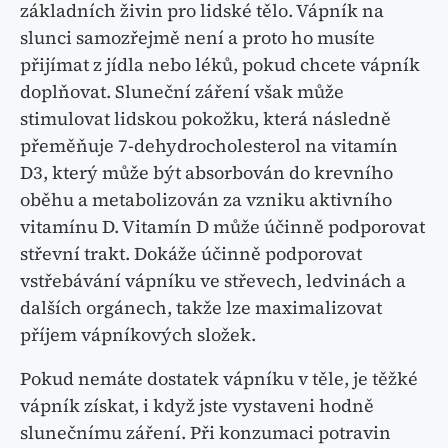
základních živin pro lidské tělo. Vápník na
slunci samozřejmě není a proto ho musíte
přijímat z jídla nebo léků, pokud chcete vápník
doplňovat. Sluneční záření však může
stimulovat lidskou pokožku, která následně
přeměňuje 7-dehydrocholesterol na vitamín
D3, který může být absorbován do krevního
oběhu a metabolizován za vzniku aktivního
vitamínu D. Vitamín D může účinně podporovat
střevní trakt. Dokáže účinně podporovat
vstřebávání vápníku ve střevech, ledvinách a
dalších orgánech, takže lze maximalizovat
příjem vápníkových složek.
Pokud nemáte dostatek vápníku v těle, je těžké
vápník získat, i když jste vystaveni hodně
slunečnímu záření. Při konzumaci potravin