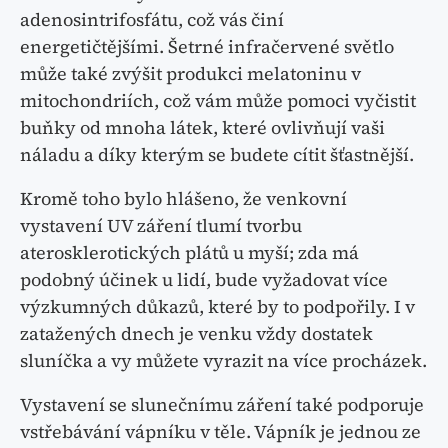
adenosintrifosfátu, což vás činí
energetičtějšími. Šetrné infračervené světlo
může také zvýšit produkci melatoninu v
mitochondriích, což vám může pomoci vyčistit
buňky od mnoha látek, které ovlivňují vaši
náladu a díky kterým se budete cítit šťastnější.
Kromě toho bylo hlášeno, že venkovní
vystavení UV záření tlumí tvorbu
aterosklerotických plátů u myší; zda má
podobný účinek u lidí, bude vyžadovat více
výzkumných důkazů, které by to podpořily. I v
zatažených dnech je venku vždy dostatek
sluníčka a vy můžete vyrazit na více procházek.
Vystavení se slunečnímu záření také podporuje
vstřebávání vápníku v těle. Vápník je jednou ze