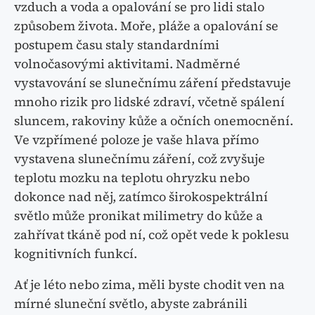
vzduch a voda a opalování se pro lidi stalo
způsobem života. Moře, pláže a opalování se
postupem času staly standardními
volnočasovými aktivitami. Nadměrné
vystavování se slunečnímu záření představuje
mnoho rizik pro lidské zdraví, včetně spálení
sluncem, rakoviny kůže a očních onemocnění.
Ve vzpřímené poloze je vaše hlava přímo
vystavena slunečnímu záření, což zvyšuje
teplotu mozku na teplotu ohryzku nebo
dokonce nad něj, zatímco širokospektrální
světlo může pronikat milimetry do kůže a
zahřívat tkáně pod ní, což opět vede k poklesu
kognitivních funkcí.
Ať je léto nebo zima, měli byste chodit ven na
mírné sluneční světlo, abyste zabránili