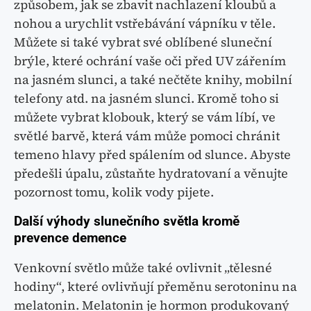
způsobem, jak se zbavit nachlazení kloubů a
nohou a urychlit vstřebávání vápníku v těle.
Můžete si také vybrat své oblíbené sluneční
brýle, které ochrání vaše oči před UV zářením
na jasném slunci, a také nečtěte knihy, mobilní
telefony atd. na jasném slunci. Kromě toho si
můžete vybrat klobouk, který se vám líbí, ve
světlé barvě, která vám může pomoci chránit
temeno hlavy před spálením od slunce. Abyste
předešli úpalu, zůstaňte hydratovaní a věnujte
pozornost tomu, kolik vody pijete.
Další výhody slunečního světla kromě
prevence demence
Venkovní světlo může také ovlivnit „tělesné
hodiny“, které ovlivňují přeměnu serotoninu na
melatonin. Melatonin je hormon produkovaný