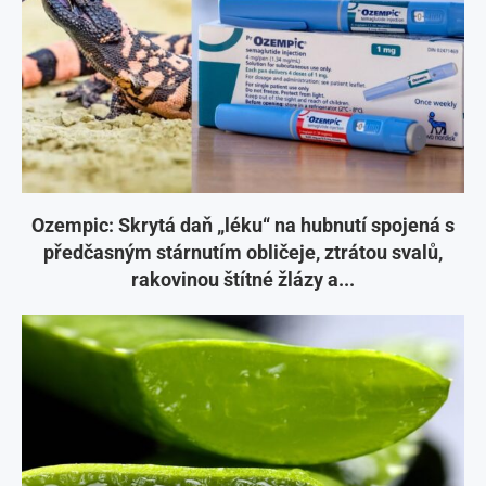
Ozempic: Skrytá daň „léku“ na hubnutí spojená s
předčasným stárnutím obličeje, ztrátou svalů,
rakovinou štítné žlázy a...