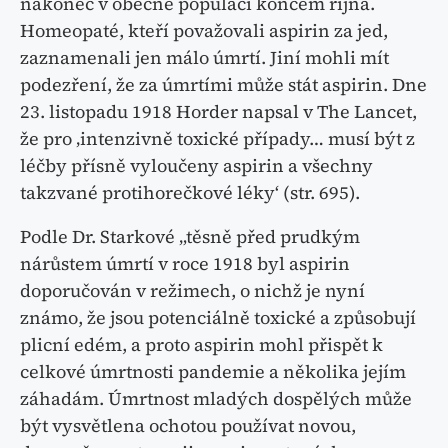
nakonec v obecné populaci koncem října.
Homeopaté, kteří považovali aspirin za jed,
zaznamenali jen málo úmrtí. Jiní mohli mít
podezření, že za úmrtími může stát aspirin. Dne
23. listopadu 1918 Horder napsal v The Lancet,
že pro ‚intenzivně toxické případy… musí být z
léčby přísně vyloučeny aspirin a všechny
takzvané protihorečkové léky‘ (str. 695).
Podle Dr. Starkové „těsně před prudkým
nárůstem úmrtí v roce 1918 byl aspirin
doporučován v režimech, o nichž je nyní
známo, že jsou potenciálně toxické a způsobují
plicní edém, a proto aspirin mohl přispět k
celkové úmrtnosti pandemie a několika jejím
záhadám. Úmrtnost mladých dospělých může
být vysvětlena ochotou používat novou,