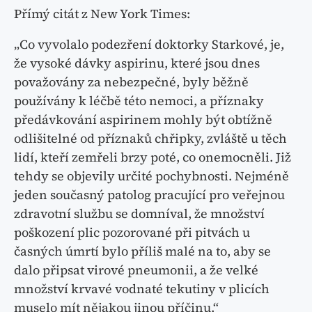
Přímý citát z New York Times:
„Co vyvolalo podezření doktorky Starkové, je,
že vysoké dávky aspirinu, které jsou dnes
považovány za nebezpečné, byly běžně
používány k léčbě této nemoci, a příznaky
předávkování aspirinem mohly být obtížně
odlišitelné od příznaků chřipky, zvláště u těch
lidí, kteří zemřeli brzy poté, co onemocněli. Již
tehdy se objevily určité pochybnosti. Nejméně
jeden současný patolog pracující pro veřejnou
zdravotní službu se domníval, že množství
poškození plic pozorované při pitvách u
časných úmrtí bylo příliš malé na to, aby se
dalo připsat virové pneumonii, a že velké
množství krvavé vodnaté tekutiny v plicích
muselo mít nějakou jinou příčinu.“