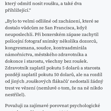
který odmítl nosit roušku, a také dva
přihlížející.“
„Bylo to velmi odlišné od zacházení, které se
dostalo vůdcům ze San Francisca, když
neuposlechli. Při boxerském zápase zachytil
policejní fotograf snímky několika dozorců,
kongresmana, soudce, kontraadmirála
námořnictva, městského zdravotníka a
dokonce i starostu, všechny bez roušek.
Zdravotník zaplatil pokutu 5 dolarů a starosta
později zaplatil pokutu 50 dolarů, ale na rozdíl
od jiných ‚rouškových flákačů‘ nedostali žádný
trest ve vězení (nemluvě o tom, že na ně nikdo
nestřílel).
Považuji za zajímavé porovnat psychologické