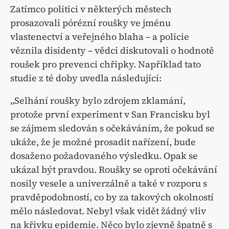
Zatímco politici v některých městech
prosazovali pórézní roušky ve jménu
vlastenectví a veřejného blaha – a policie
věznila disidenty – vědci diskutovali o hodnotě
roušek pro prevenci chřipky. Například tato
studie z té doby uvedla následující:
„Selhání roušky bylo zdrojem zklamání,
protože první experiment v San Francisku byl
se zájmem sledován s očekáváním, že pokud se
ukáže, že je možné prosadit nařízení, bude
dosaženo požadovaného výsledku. Opak se
ukázal být pravdou. Roušky se oproti očekávání
nosily vesele a univerzálně a také v rozporu s
pravděpodobností, co by za takových okolností
mělo následovat. Nebyl však vidět žádný vliv
na křivku epidemie. Něco bylo zjevně špatně s