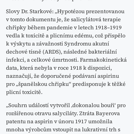
Slovy Dr. Starkové: „Hypotézou prezentovanou
v tomto dokumentu je, že salicylátová terapie
chřipky během pandemie v letech 1918–1919
vedla k toxicitě a plicnímu edému, což přispělo
k výskytu a závažnosti Syndromu akutní
dechové tísně (ARDS), následné bakteriální
infekci, a celkové úmrtnosti. Farmakokinetická
data, která nebyla v roce 1918 k dispozici,
naznačují, že doporučené podávaní aspirinu
pro „španělskou chřipku“ predisponuje k těžké
plicní toxicitě.
„Souhrn událostí vytvořil ‚dokonalou bouři‘ pro
rozšířenou otravu salyciláty. Ztráta Bayerova
patentu na aspirin v únoru 1917 umožnila
mnoha výrobcům vstoupit na lukrativní trh s