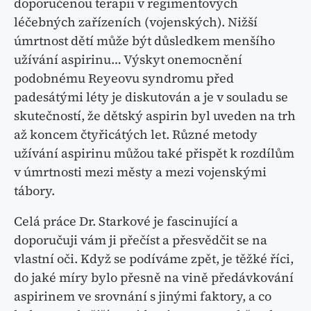
doporučenou terapii v regimentových
léčebných zařízeních (vojenských). Nižší
úmrtnost dětí může být důsledkem menšího
užívání aspirinu… Výskyt onemocnění
podobnému Reyeovu syndromu před
padesátými léty je diskutován a je v souladu se
skutečností, že dětský aspirin byl uveden na trh
až koncem čtyřicátých let. Různé metody
užívání aspirinu můžou také přispět k rozdílům
v úmrtnosti mezi městy a mezi vojenskými
tábory.
Celá práce Dr. Starkové je fascinující a
doporučuji vám ji přečíst a přesvědčit se na
vlastní oči. Když se podíváme zpět, je těžké říci,
do jaké míry bylo přesně na vině předávkování
aspirinem ve srovnání s jinými faktory, a co