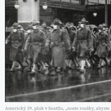
Americký 39. pluk v Seattlu, „noste roušky, abyste 