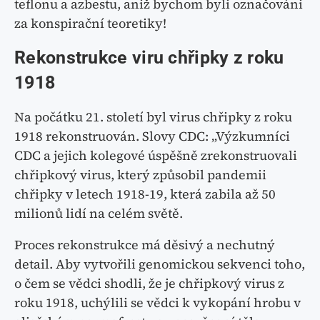
teflonu a azbestu, aniž bychom byli označováni
za konspirační teoretiky!
Rekonstrukce viru chřipky z roku
1918
Na počátku 21. století byl virus chřipky z roku
1918 rekonstruován. Slovy CDC: „Výzkumníci
CDC a jejich kolegové úspěšně zrekonstruovali
chřipkový virus, který způsobil pandemii
chřipky v letech 1918-19, která zabila až 50
milionů lidí na celém světě.
Proces rekonstrukce má děsivý a nechutný
detail. Aby vytvořili genomickou sekvenci toho,
o čem se vědci shodli, že je chřipkový virus z
roku 1918, uchýlili se vědci k vykopání hrobu v