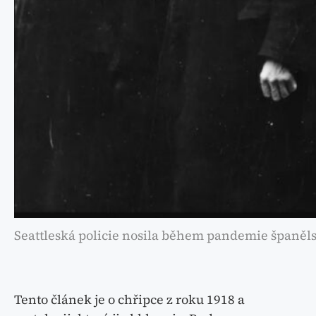
Seattleská policie nosila během pandemie španělsk
Tento článek je o chřipce z roku 1918 a