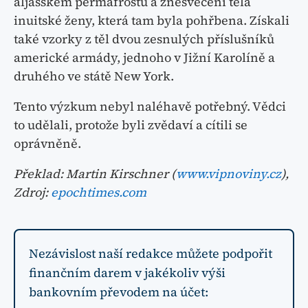
aljašském permafrostu a znesvěcení těla
inuitské ženy, která tam byla pohřbena. Získali
také vzorky z těl dvou zesnulých příslušníků
americké armády, jednoho v Jižní Karolíně a
druhého ve státě New York.
Tento výzkum nebyl naléhavě potřebný. Vědci
to udělali, protože byli zvědaví a cítili se
oprávněně.
Překlad: Martin Kirschner (
www.vipnoviny.cz
),
Zdroj:
epochtimes.com
Nezávislost naší redakce můžete podpořit
finančním darem v jakékoliv výši
bankovním převodem na účet: