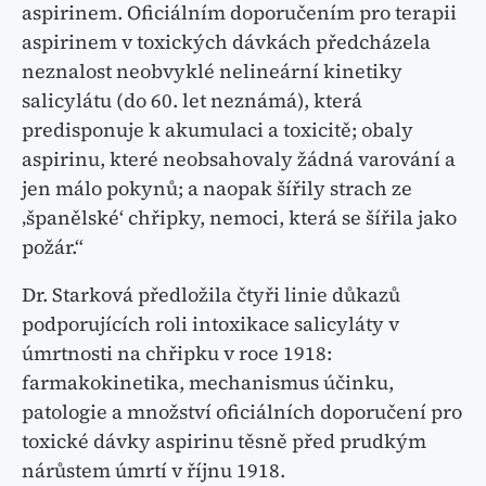
aspirinem. Oficiálním doporučením pro terapii
aspirinem v toxických dávkách předcházela
neznalost neobvyklé nelineární kinetiky
salicylátu (do 60. let neznámá), která
predisponuje k akumulaci a toxicitě; obaly
aspirinu, které neobsahovaly žádná varování a
jen málo pokynů; a naopak šířily strach ze
‚španělské‘ chřipky, nemoci, která se šířila jako
požár.“
Dr. Starková předložila čtyři linie důkazů
podporujících roli intoxikace salicyláty v
úmrtnosti na chřipku v roce 1918:
farmakokinetika, mechanismus účinku,
patologie a množství oficiálních doporučení pro
toxické dávky aspirinu těsně před prudkým
nárůstem úmrtí v říjnu 1918.