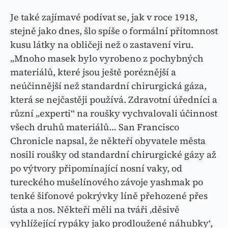
Je také zajímavé podívat se, jak v roce 1918,
stejně jako dnes, šlo spíše o formální přítomnost
kusu látky na obličeji než o zastavení viru.
„Mnoho masek bylo vyrobeno z pochybných
materiálů, které jsou ještě poréznější a
neúčinnější než standardní chirurgická gáza,
která se nejčastěji používá. Zdravotní úředníci a
různí „experti“ na roušky vychvalovali účinnost
všech druhů materiálů… San Francisco
Chronicle napsal, že někteří obyvatele města
nosili roušky od standardní chirurgické gázy až
po výtvory připomínající nosní vaky, od
tureckého mušelínového závoje yashmak po
tenké šifonové pokrývky líně přehozené přes
ústa a nos. Někteří měli na tváři ‚děsivě
vyhlížející rypáky jako prodloužené náhubky‘,