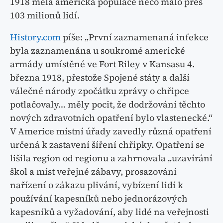
1918 měla americká populace něco málo přes
103 milionů lidí.
History.com
píše: „První zaznamenaná infekce
byla zaznamenána u soukromé americké
armády umístěné ve Fort Riley v Kansasu 4.
března 1918, přestože Spojené státy a další
válečné národy zpočátku zprávy o chřipce
potlačovaly… měly pocit, že dodržování těchto
nových zdravotních opatření bylo vlastenecké.“
V Americe místní úřady zavedly různá opatření
určená k zastavení šíření chřipky. Opatření se
lišila region od regionu a zahrnovala „uzavírání
škol a míst veřejné zábavy, prosazování
nařízení o zákazu plivání, vybízení lidí k
používání kapesníků nebo jednorázových
kapesníků a vyžadování, aby lidé na veřejnosti