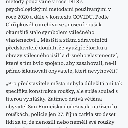
metody používané v roce 1918 s
psychologickými metodami používanými v
roce 2020 a dále v kontextu COVIDU. Podle
Chřipkového archivu se „nosení roušek
okamžitě stalo symbolem válečného
vlastenectví… Městští a státní zdravotničtí
představitelé doufali, že využijí rétoriku a
obrazy válečného úsilí a drsného vlastenectví,
které s tím bylo spojeno, aby zasahovali, ne-li
přímo šikanovali obyvatele, kteří nevyhověli.“
„Pro představitele města nebyla důležitá ani tak
specifika konstrukce roušky, ale spíše soulad s
literou vyhlášky. Zatímco drtivá většina
obyvatel San Franciska dodržovala nařízení o
rouškách, policie jen 27. října zatkla sto deset
lidí za to, že nenosili nebo neměli své roušky