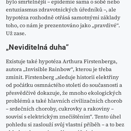
bylo smrtelnější – epidemie sama o sobě nebo
entuziasmus zdravotnických úředníků –, ale
hypotéza rozhodně otřásá samotnými základy
toho, co nám je prezentováno jako „pravdivé“.
Už zase.
„Neviditelná duha“
Existuje také hypotéza Arthura Firstenberga,
autora „Invisible Rainbow“, kterou je třeba
zmínit. Firstenberg „sleduje historii elektřiny
od počátku osmnáctého století do současnosti a
přesvědčivě dokazuje, že mnoho ekologických
problémů a také hlavních civilizačních chorob
– srdečních choroby, cukrovky a rakoviny –
souvisí s elektrickým znečištěním“. Tento úhel
pohledu si zaslouží svůj vlastní příběh – a to bez