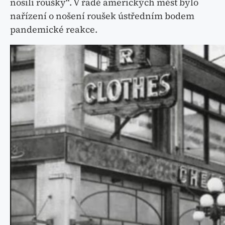
nosili roušky“. V řadě amerických měst bylo
nařízení o nošení roušek ústředním bodem
pandemické reakce.