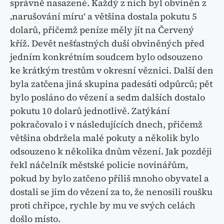
správně nasazené. Každý z nich byl obviněn z
‚narušování míru‘ a většina dostala pokutu 5
dolarů, přičemž peníze měly jít na Červený
kříž. Devět nešťastných duší obviněných před
jedním konkrétním soudcem bylo odsouzeno
ke krátkým trestům v okresní věznici. Další den
byla zatčena jiná skupina padesáti odpůrců; pět
bylo posláno do vězení a sedm dalších dostalo
pokutu 10 dolarů jednotlivě. Zatýkání
pokračovalo i v následujících dnech, přičemž
většina obdržela malé pokuty a několik bylo
odsouzeno k několika dnům vězení. Jak později
řekl náčelník městské policie novinářům,
pokud by bylo zatčeno příliš mnoho obyvatel a
dostali se jim do vězení za to, že nenosili roušku
proti chřipce, rychle by mu ve svých celách
došlo místo.