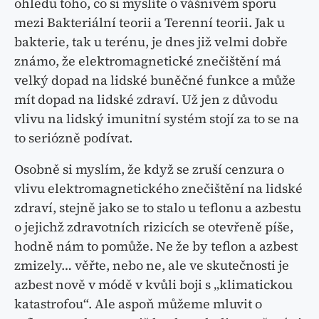
ohledu toho, co si myslíte o vášnivém sporu
mezi Bakteriální teorii a Terenní teorii. Jak u
bakterie, tak u terénu, je dnes již velmi dobře
známo, že elektromagnetické znečištění má
velký dopad na lidské buněčné funkce a může
mít dopad na lidské zdraví. Už jen z důvodu
vlivu na lidský imunitní systém stojí za to se na
to seriózně podívat.
Osobně si myslím, že když se zruší cenzura o
vlivu elektromagnetického znečištění na lidské
zdraví, stejně jako se to stalo u teflonu a azbestu
o jejichž zdravotních rizicích se otevřeně píše,
hodně nám to pomůže. Ne že by teflon a azbest
zmizely… věřte, nebo ne, ale ve skutečnosti je
azbest nově v módě v kvůli boji s „klimatickou
katastrofou“. Ale aspoň můžeme mluvit o