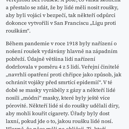
a přestalo se zdát, že by lidé měli nosit roušky,
aby byli vojáci v bezpečí, tak někteří odpůrci
dokonce vytvořili v San Franciscu „Ligu proti
rouškám“.
Během pandemie v roce 1918 byly nařízení o
nošení roušek vydávány hlavně na západním
pobřeží. Údajně většina lidí nařízení
dodržovala v poměru 4 z 5 lidí. Veřejní činitelé
„navrhli opatření proti chřipce jako způsob, jak
ochránit vojáky před smrtící epidemií“. V té
době se masky vyráběly z gázy a někteří lidé
nosili „módní“ masky, které byly ještě více
pórovité. Někteří lidé si do roušky udělali díry,
aby mohli kouřit cigarety. Úřady byly dost
laxní, pokud jde o to, jakou roušku lidé nosí.
Hlavně, že něco měli na obličeji. Ti, kteří