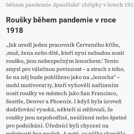
během pandemie ‚španělské‘ chřipky v letech 191
Roušky během pandemie v roce
1918
„Jak uvedl jeden pracovník Červeného kříže,
‚muž, žena nebo dítě, kteří nyní nebudou nosit
roušku, jsou nebezpečným lenochem.‘ Tento
smysl pro válečnou povinnost – a strach z toho,
že na něj bude pohlíženo jako na „lenocha“ –
mohl motivovat ty, kteří vyhověli nařízením
nosit roušky ve městech jako San Francisco,
Seattle, Denver a Phoenix. I když byla úroveň
dodržování vysoká, někteří si stěžovali, že
roušky jsou nepohodlné, neúčinné nebo špatné
pro podnikání. Úředníci byli chyceni na
veřejnosti bez roušek. A poté, co válka skončila