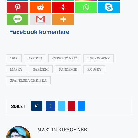
Facebook komentáře
1918
ASPIRIN
ČERVENÝ KŘÍŽ
LOCKDOWNY
MASKY
NAŘÍZENÍ
PANDEMIE
ROUŠKY
ŠPANĚLSKÁ CHŘIPKA
0
SDÍLET
MARTIN KIRSCHNER