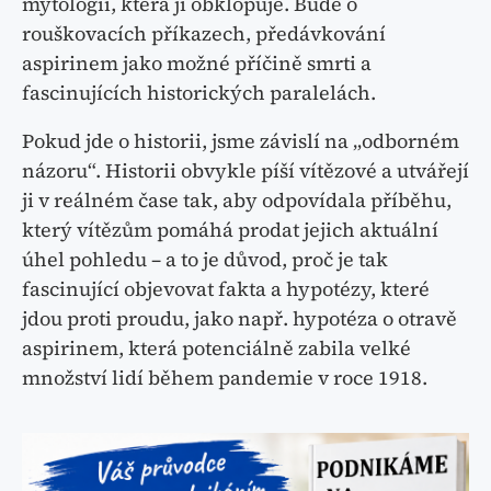
mytologii, která ji obklopuje. Bude o
rouškovacích příkazech, předávkování
aspirinem jako možné příčině smrti a
fascinujících historických paralelách.
Pokud jde o historii, jsme závislí na „odborném
názoru“. Historii obvykle píší vítězové a utvářejí
ji v reálném čase tak, aby odpovídala příběhu,
který vítězům pomáhá prodat jejich aktuální
úhel pohledu – a to je důvod, proč je tak
fascinující objevovat fakta a hypotézy, které
jdou proti proudu, jako např. hypotéza o otravě
aspirinem, která potenciálně zabila velké
množství lidí během pandemie v roce 1918.