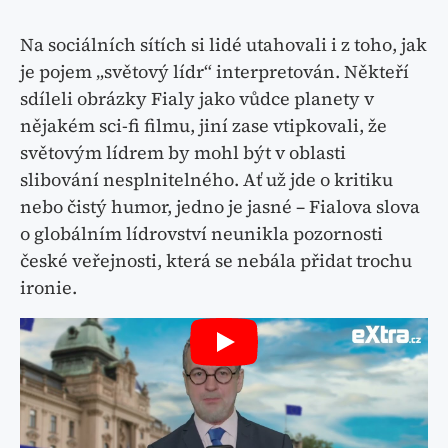
Na sociálních sítích si lidé utahovali i z toho, jak
je pojem „světový lídr“ interpretován. Někteří
sdíleli obrázky Fialy jako vůdce planety v
nějakém sci-fi filmu, jiní zase vtipkovali, že
světovým lídrem by mohl být v oblasti
slibování nesplnitelného. Ať už jde o kritiku
nebo čistý humor, jedno je jasné – Fialova slova
o globálním lídrovství neunikla pozornosti
české veřejnosti, která se nebála přidat trochu
ironie.