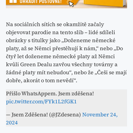
Na sociálních sítích se okamžitě začaly
objevovat parodie na tento slib – lidé sdíleli
obrázky s titulky jako „Doženeme německé
platy, až se Němci přestěhují k nám,“ nebo „Do
čtyř let doženeme německé platy až Němci
kvůli Green Dealu zavřou všechny továrny a
žádné platy mít nebudou“, nebo že „Češi se mají
dobře, akorát o tom nevědí“.
Přišlo WhatsAppem. Jsem zděšena!
pic.twitter.com/FYk1L2fGK1
— Jsem Zděšena! (@JZdesena)
November 24,
2024