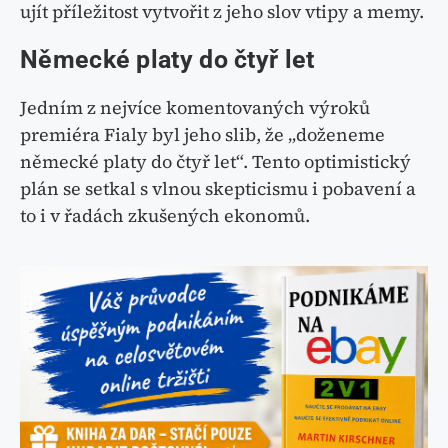
ujít příležitost vytvořit z jeho slov vtipy a memy.
Německé platy do čtyř let
Jedním z nejvíce komentovaných výroků
premiéra Fialy byl jeho slib, že „doženeme
německé platy do čtyř let“. Tento optimistický
plán se setkal s vlnou skepticismu i pobavení a
to i v řadách zkušených ekonomů.