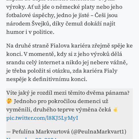
výroky. Ať už jde o německé platy nebo jeho
fotbalové úspěchy, jedno je jisté – Češi jsou
národem Švejků, díky čemuž dokáží najít
humor i v politice.
Na druhé straně Fialova kariéra zřejmě spěje ke
konci. V momentě, kdy si z jeho výroků dělá
srandu celý internet a nikdo jej nebere vážně,
je třeba položit si otázku, zda kariéra Fialy
nespěje k definitivnímu konci.
Víte jaký je rozdíl mezi těmito dvěma pánama?
Jednoho pro pokročilou demenci už
vyměnili, druhého teprve výměna čeká
pic.twitter.com/l8KJ5LyMyI
— Peťulína Markvartová (@PeulnaMarkvart1)