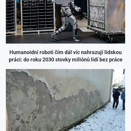
Humanoidní roboti čím dál víc nahrazují lidskou
práci: do roku 2030 stovky miliónů lidí bez práce