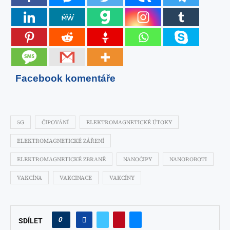
Facebook komentáře
5G
ČIPOVÁNÍ
ELEKTROMAGNETICKÉ ÚTOKY
ELEKTROMAGNETICKÉ ZÁŘENÍ
ELEKTROMAGNETICKÉ ZBRANĚ
NANOČIPY
NANOROBOTI
VAKCÍNA
VAKCINACE
VAKCÍNY
0
SDÍLET