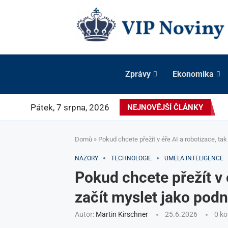
Zprávy
Ekonomika
Pátek, 7 srpna, 2026
NEJNOVĚJŠÍ ČLÁNKY
Domů
»
Pokud chcete přežít v éře AI a robotizace, tak
NÁZORY
TECHNOLOGIE
UMĚLÁ INTELIGENCE
Pokud chcete přežít v 
začít myslet jako podn
Autor:
Martin Kirschner
25.6.2026
0 k