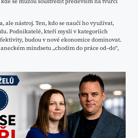
l, kde se můžou soustředit především na tvůrčí
, ale nástroj. Ten, kdo se naučí ho využívat,
. Podnikatelé, kteří myslí v kategoriích
efektivity, budou v nové ekonomice dominovat.
tnaneckém mindsetu „chodím do práce od–do“,