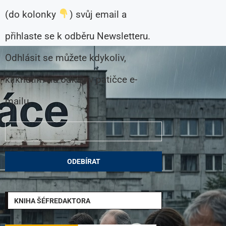
(do kolonky
) svůj email a
přihlaste se k odběru Newsletteru.
Odhlásit se můžete kdykoliv,
kliknutím na odkaz v patičce e-
mailu.
KNIHA ŠÉFREDAKTORA