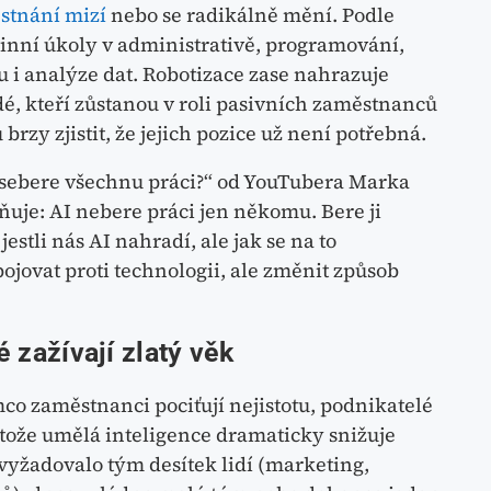
stnání mizí
nebo se radikálně mění. Podle
inní úkoly v administrativě, programování,
 i analýze dat. Robotizace zase nahrazuje
dé, kteří zůstanou v roli pasivních zaměstnanců
rzy zjistit, že jejich pozice už není potřebná.
sebere všechnu práci?“ od YouTubera Marka
ňuje: AI nebere práci jen někomu. Bere ji
estli nás AI nahradí, ale jak se na to
ojovat proti technologii, ale změnit způsob
é zažívají zlatý věk
co zaměstnanci pociťují nejistotu, podnikatelé
rotože umělá inteligence dramaticky snižuje
vyžadovalo tým desítek lidí (marketing,