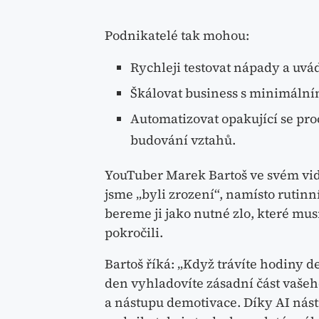
Podnikatelé tak mohou:
Rychleji testovat nápady a uvá
Škálovat business s minimální
Automatizovat opakující se proce
budování vztahů.
YouTuber Marek Bartoš ve svém vide
jsme „byli zrození“, namísto rutinní
bereme ji jako nutné zlo, které mu
pokročili.
Bartoš říká: „Když trávíte hodin
den vyhladovíte zásadní část vašeh
a nástupu demotivace. Díky AI nást