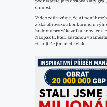
podnikatele je to doslova zlatý grá
činnost.
Video zdůrazňuje, že AI není hrozba
získá obrovskou konkurenční výhodu
hodnoty pro zákazníka, inovace a 
Naopak ti, kteří zůstanou v zaměs
riskují, že jim ujede vlak.