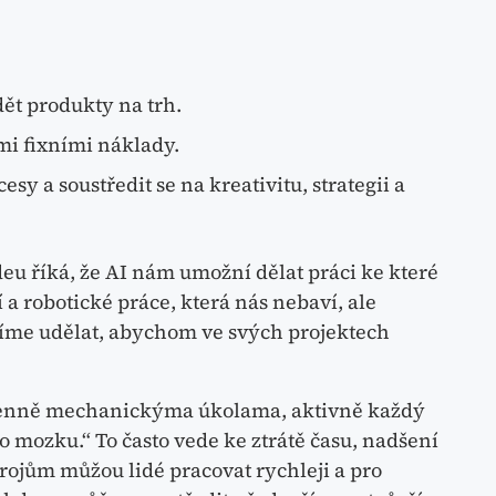
dět produkty na trh.
mi fixními náklady.
sy a soustředit se na kreativitu, strategii a
u říká, že AI nám umožní dělat práci ke které
 a robotické práce, která nás nebaví, ale
síme udělat, abychom ve svých projektech
y denně mechanickýma úkolama, aktivně každý
o mozku.“ To často vede ke ztrátě času, nadšení
rojům můžou lidé pracovat rychleji a pro