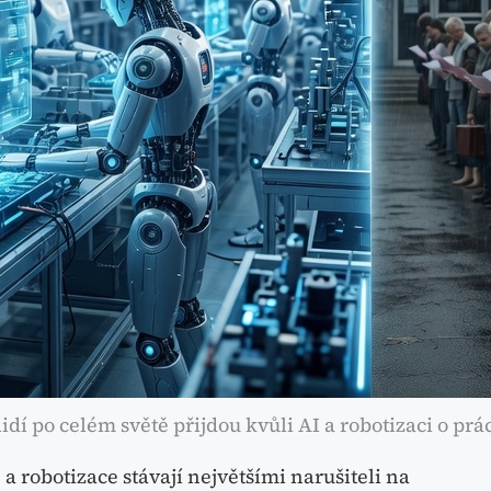
idí po celém světě přijdou kvůli AI a robotizaci o prác
a robotizace stávají největšími narušiteli na