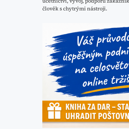
účetnictví, vývoj, podporu zákazn
člověk s chytrými nástroji.