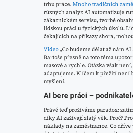
trhu práce.
Mnoho tradičních zamě
různých analýz AI automatizuje rut
zákaznickém servisu, tvorbě obsahu
lidskou práci u fyzických úkolů. Li
čekajících na příkazy shora, mohou b
Video
„Co budeme dělat až nám AI 
Bartoše přesně na toto téma upozor
masově a rychle. Otázka však není, j
adaptujeme. Klíčem k přežití není b
myšlení.
AI bere práci – podnikatel
Právě teď prožíváme paradox: zatím
díky AI zažívají zlatý věk. Proč? P
náklady na zaměstnance. Co dříve 