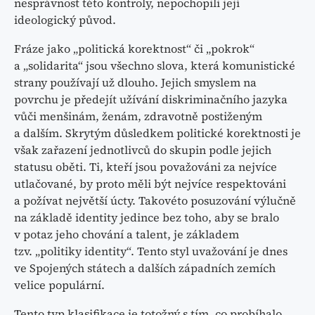
nesprávnost této kontroly, nepochopili její
ideologický původ.
Fráze jako „politická korektnost“ či „pokrok“
a „solidarita“ jsou všechno slova, která komunistické
strany používají už dlouho. Jejich smyslem na
povrchu je předejít užívání diskriminačního jazyka
vůči menšinám, ženám, zdravotně postiženým
a dalším. Skrytým důsledkem politické korektnosti je
však zařazení jednotlivců do skupin podle jejich
statusu oběti. Ti, kteří jsou považováni za nejvíce
utlačované, by proto měli být nejvíce respektováni
a požívat největší úcty. Takovéto posuzování výlučně
na základě identity jedince bez toho, aby se bralo
v potaz jeho chování a talent, je základem
tzv. „politiky identity“. Tento styl uvažování je dnes
ve Spojených státech a dalších západních zemích
velice populární.
Tento typ klasifikace je totožný s tím, co probíhalo