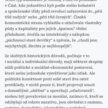
v Číně, kde jednotlivci byli podle svého bohatství
a společenské třídy před revolucí zařazováni do „pěti
tříd rudých“ nebo „pěti tříd černých“. Čínská
komunistická strana vyhladila a utlačovala vlastníky
půdy a kapitalisty pro jejich „špatnou“ třídní
příslušnost, útočila na intelektuály s nálepkou
„páchnoucí staré devítky“ a zpívala, že „chudí jsou
nejchytřejší, šlechta je nejhloupější“.
Ze složitých historických důvodů, počítaje v to
i sociální a individuální důvody, mají některé skupiny
nižší politické a sociálně-ekonomické postavení,
které nelze jednoduše vysvětlovat jako útlak. Ale
politická korektnost proti sobě staví dva ostré
protiklady, v nichž pouze ti, kteří projevují soucit
s domnělými „oběťmi“ a opovrhují „utlačovateli“,
mohou být považováni za morální, zatímco ti, kteří se
odchylují od tohoto narativu, jsou obviněni z rasismu,
sexismu, homofobie, islamofobie a podobně.