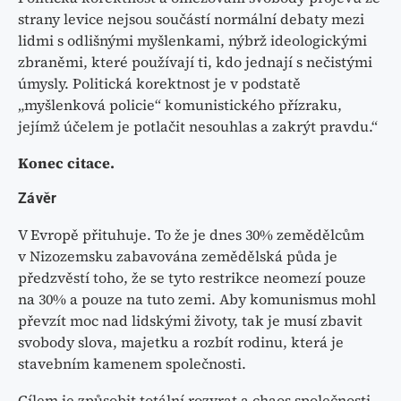
strany levice nejsou součástí normální debaty mezi
lidmi s odlišnými myšlenkami, nýbrž ideologickými
zbraněmi, které používají ti, kdo jednají s nečistými
úmysly. Politická korektnost je v podstatě
„myšlenková policie“ komunistického přízraku,
jejímž účelem je potlačit nesouhlas a zakrýt pravdu.“
Konec citace.
Závěr
V Evropě přituhuje. To že je dnes 30% zemědělcům
v Nizozemsku zabavována zemědělská půda je
předzvěstí toho, že se tyto restrikce neomezí pouze
na 30% a pouze na tuto zemi. Aby komunismus mohl
převzít moc nad lidskými životy, tak je musí zbavit
svobody slova, majetku a rozbít rodinu, která je
stavebním kamenem společnosti.
Cílem je způsobit totální rozvrat a chaos společnosti,