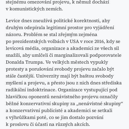
stejnému omezování projevu, k němuž dochází
v komunistických zemích.
Levice dnes zneužívá politické korektnosti, aby
druhým odepírala legitimní prostor pro vyjádření
názoru. Problém se stal zřejmým zejména
po prezidentských volbách v USA v roce 2016, kdy se
levicová média, organizace a akademici ze všech sil
snažili, aby umlčeli či marginalizovali podporovatele
Donalda Trumpa. Ve velkých městech vypukly
protesty a porušování svobody projevu začalo být
stále častější. Univerzity mají být baštou svobody
myšlení a projevu, a přesto jsou z nich dnes střediska
radikální indoktrinace. Organizace vystupující pod
hlavičkou oponentů nenávistného projevu označily
běžné konzervativní skupiny za „nenávistné skupiny“
a konzervativní publicisté a akademici se setkali
s výhrůžkami poté, co se jim dostalo pozvání
k proslovu či účasti na různých akcích.