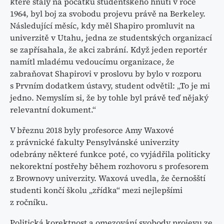
které stály na počátku studentského hnutí v roce
1964, byl boj za svobodu projevu právě na Berkeley.
Následující měsíc, kdy měl Shapiro promluvit na
univerzitě v Utahu, jedna ze studentských organizací
se zapřísahala, že akci zabrání. Když jeden reportér
namítl mladému vedoucímu organizace, že
zabraňovat Shapirovi v proslovu by bylo v rozporu
s Prvním dodatkem ústavy, student odvětil: „To je mi
jedno. Nemyslím si, že by tohle byl právě teď nějaký
relevantní dokument.“
V březnu 2018 byly profesorce Amy Waxové
z právnické fakulty Pensylvánské univerzity
odebrány některé funkce poté, co vyjádřila politicky
nekorektní postřehy během rozhovoru s profesorem
z Brownovy univerzity. Waxová uvedla, že černošští
studenti končí školu „zřídka“ mezi nejlepšími
z ročníku.
Politická korektnost a omezování svobody projevu ze