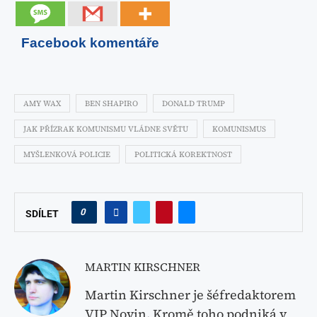
Facebook komentáře
AMY WAX
BEN SHAPIRO
DONALD TRUMP
JAK PŘÍZRAK KOMUNISMU VLÁDNE SVĚTU
KOMUNISMUS
MYŠLENKOVÁ POLICIE
POLITICKÁ KOREKTNOST
0
SDÍLET
MARTIN KIRSCHNER
Martin Kirschner je šéfredaktorem
VIP Novin. Kromě toho podniká v