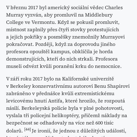
V březnu 2017 byl americký sociální vědec Charles
Murray vyzván, aby promluvil na Middlebury
College ve Vermontu. Když se pokusil promluvit,
místnost zaplnily přes čtyři stovky protestujících
a jejich pokřiky a posměšky znemožnily Murrayovi
pokračovat. Později, když za doprovodu jiného
profesora opouštěl kampus, obklíčila je horda
demonstrujících, kteří do nich strkali. Profesora
museli odvézt kvůli poranění krku do nemocnice.
V září roku 2017 bylo na Kalifornské univerzitě
v Berkeley konzervativnímu autorovi Benu Shapirovi
zabráněno v přednášce kvůli extremistickému
levicovému hnutí Antifa, které hrozilo, že rozpoutá
násilí. Berkeleyská policie byla v plné pohotovosti,
vyslala tři policejní helikoptéry, přičemž náklady na
bezpečnost se odhadovaly na více než 600 tisíc
[44]
dolarů.
Je ironií, že jednou z důležitých událostí,