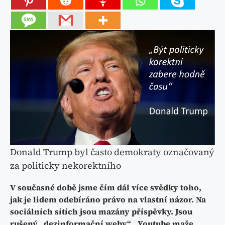
Donald Trump byl často demokraty označovaný
za politicky nekorektního
V současné době jsme čím dál více svědky toho,
jak je lidem odebíráno právo na vlastní názor. Na
sociálních sítích jsou mazány příspěvky. Jsou
rušený „dezinformační weby“ . Youtube maže