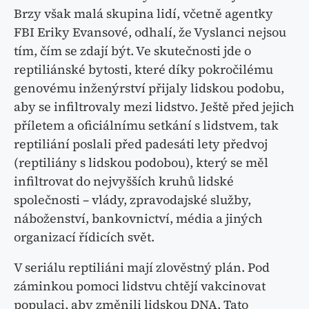
Brzy však malá skupina lidí, včetně agentky
FBI Eriky Evansové, odhalí, že Vyslanci nejsou
tím, čím se zdají být. Ve skutečnosti jde o
reptiliánské bytosti, které díky pokročilému
genovému inženýrství přijaly lidskou podobu,
aby se infiltrovaly mezi lidstvo. Ještě před jejich
příletem a oficiálnímu setkání s lidstvem, tak
reptiliání poslali před padesáti lety předvoj
(reptiliány s lidskou podobou), který se měl
infiltrovat do nejvyšších kruhů lidské
společnosti – vlády, zpravodajské služby,
náboženství, bankovnictví, média a jiných
organizací řídicích svět.
V seriálu reptiliáni mají zlověstný plán. Pod
záminkou pomoci lidstvu chtějí vakcinovat
populaci, aby změnili lidskou DNA. Tato