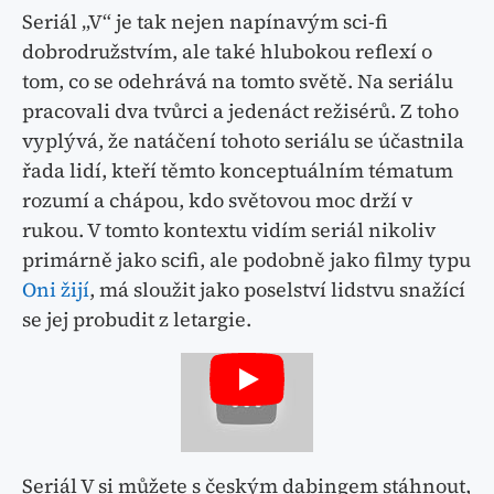
Seriál „V“ je tak nejen napínavým sci-fi
dobrodružstvím, ale také hlubokou reflexí o
tom, co se odehrává na tomto světě. Na seriálu
pracovali dva tvůrci a jedenáct režisérů. Z toho
vyplývá, že natáčení tohoto seriálu se účastnila
řada lidí, kteří těmto konceptuálním tématum
rozumí a chápou, kdo světovou moc drží v
rukou. V tomto kontextu vidím seriál nikoliv
primárně jako scifi, ale podobně jako filmy typu
Oni žijí
, má sloužit jako poselství lidstvu snažící
se jej probudit z letargie.
Seriál V si můžete s českým dabingem stáhnout,