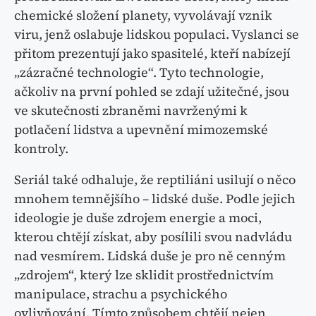
chemické složení planety, vyvolávají vznik
viru, jenž oslabuje lidskou populaci. Vyslanci se
přitom prezentují jako spasitelé, kteří nabízejí
„zázračné technologie“. Tyto technologie,
ačkoliv na první pohled se zdají užitečné, jsou
ve skutečnosti zbraněmi navrženými k
potlačení lidstva a upevnění mimozemské
kontroly.
Seriál také odhaluje, že reptiliáni usilují o něco
mnohem temnějšího – lidské duše. Podle jejich
ideologie je duše zdrojem energie a moci,
kterou chtějí získat, aby posílili svou nadvládu
nad vesmírem. Lidská duše je pro ně cenným
„zdrojem“, který lze sklidit prostřednictvím
manipulace, strachu a psychického
ovlivňování. Tímto způsobem chtějí nejen