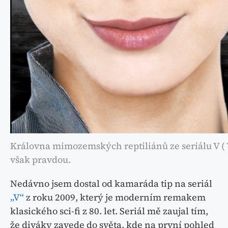
Královna mimozemských reptiliánů ze seriálu V ( V
však pravdou.
Nedávno jsem dostal od kamaráda tip na seriál
„V“
z roku 2009, který je moderním remakem
klasického sci-fi z 80. let. Seriál mě zaujal tím,
že diváky zavede do světa, kde na první pohled