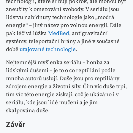
technologií, které slibují pokrok, ale mohou být
zneužity k omezování svobody. V seriálu jsou
lidstvu nabídnuty technologie jako „modrá
energie“ – jiný název pro volnou energii. Dále
pak léčivá lůžka
MedBed
, antigravitační
systémy, teleportační brány a jiné v současné
době
utajované technologie
.
Nejtemnější myšlenka seriálu – honba za
lidskými dušemi – je to o co reptiliáni podle
mnoha autorů uslují. Duše jsou pro reptiliány
zdrojem energie a životní síly. Čím víc duše trpí,
tím víc této energie získají, což je ukázáno i v
seriálu, kde jsou lidé mučení a je jim
skalpována duše.
Závěr