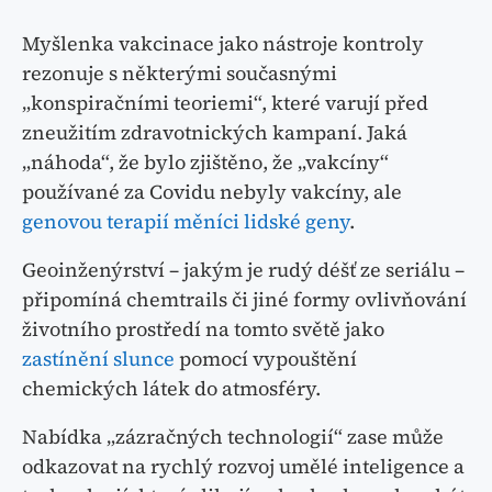
Myšlenka vakcinace jako nástroje kontroly
rezonuje s některými současnými
„konspiračními teoriemi“, které varují před
zneužitím zdravotnických kampaní. Jaká
„náhoda“, že bylo zjištěno, že „vakcíny“
používané za Covidu nebyly vakcíny, ale
genovou terapií měníci lidské geny
.
Geoinženýrství – jakým je rudý déšť ze seriálu –
připomíná chemtrails či jiné formy ovlivňování
životního prostředí na tomto světě jako
zastínění slunce
pomocí vypouštění
chemických látek do atmosféry.
Nabídka „zázračných technologií“ zase může
odkazovat na rychlý rozvoj umělé inteligence a