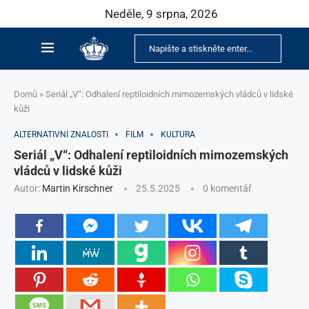
Neděle, 9 srpna, 2026
Domů
»
Seriál „V“: Odhalení reptiloidních mimozemských vládců v lidské
kůži
ALTERNATIVNÍ ZNALOSTI
FILM
KULTURA
Seriál „V“: Odhalení reptiloidních mimozemských
vládců v lidské kůži
Autor:
Martin Kirschner
25.5.2025
0 komentář