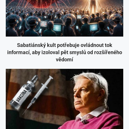
Sabatiánský kult potřebuje ovládnout tok
informací, aby izoloval pět smyslů od rozšířeného
vědomí