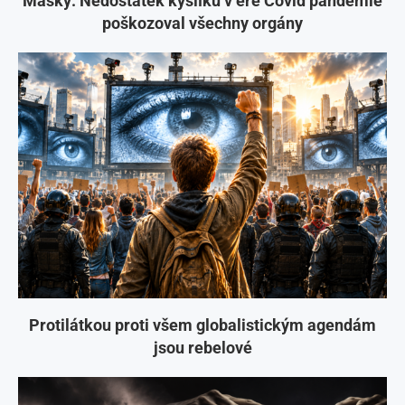
Masky: Nedostatek kyslíku v éře Covid pandemie
poškozoval všechny orgány
Protilátkou proti všem globalistickým agendám
jsou rebelové