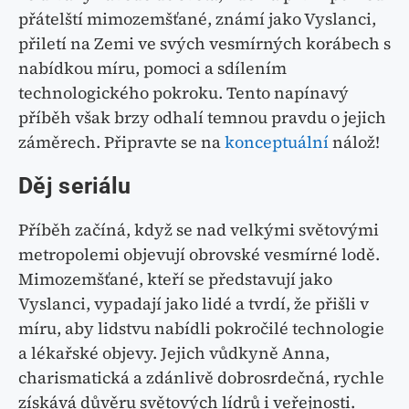
přátelští mimozemšťané, známí jako Vyslanci,
přiletí na Zemi ve svých vesmírných korábech s
nabídkou míru, pomoci a sdílením
technologického pokroku. Tento napínavý
příběh však brzy odhalí temnou pravdu o jejich
záměrech. Připravte se na
konceptuální
nálož!
Děj seriálu
Příběh začíná, když se nad velkými světovými
metropolemi objevují obrovské vesmírné lodě.
Mimozemšťané, kteří se představují jako
Vyslanci, vypadají jako lidé a tvrdí, že přišli v
míru, aby lidstvu nabídli pokročilé technologie
a lékařské objevy. Jejich vůdkyně Anna,
charismatická a zdánlivě dobrosrdečná, rychle
získává důvěru světových lídrů i veřejnosti.