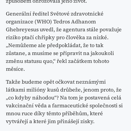
způsobem ohrožovala jeho život.
Generální ředitel Světové zdravotnické
organizace (WHO) Tedros Adhanom
Ghebreyesus uvedl, že agentura stále považuje
riziko ptačí chřipky pro člověka za nízké.
„Nemůžeme ale předpokládat, že to tak
zůstane, a musíme se připravit na jakoukoli
změnu statusu quo,“ řekl začátkem tohoto
měsíce.
Takže budeme opět očkovat neznámými
látkami milióny kusů drůbeže, jenom proto, že
„co kdyby náhodou“? Na tom je postavená celá
vakcinační věda a farmaceutické společnosti si
mnou ruce díky těmto příběhům, které
vytvářejí a které jim přinášejí zisky.