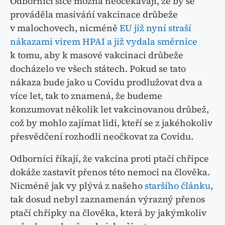
Odborníci sice možná neočekavají, že by se
prováděla masiváńí vakcinace drůbeže
v malochovech, nicméně
EU již nyní straší
nákazami virem HPAI a již vydala směrnice
k tomu, aby k masové vakcinaci drůbeže
docházelo ve všech státech. Pokud se tato
nákaza bude jako u Covidu prodlužovat dva a
více let, tak to znamená, že budeme
konzumovat několik let vakcinovanou drůbež,
což by mohlo zajímat lidi, kteří se z jakéhokoliv
přesvědčení rozhodli neočkovat za Covidu.
Odborníci říkají, že vakcína proti ptačí chřipce
dokáže zastavit přenos této nemoci na člověka.
Nicméně jak vy plývá z našeho
staršího článku
,
tak dosud nebyl zaznamenán výrazný přenos
ptačí chřipky na člověka, která by jakýmkoliv