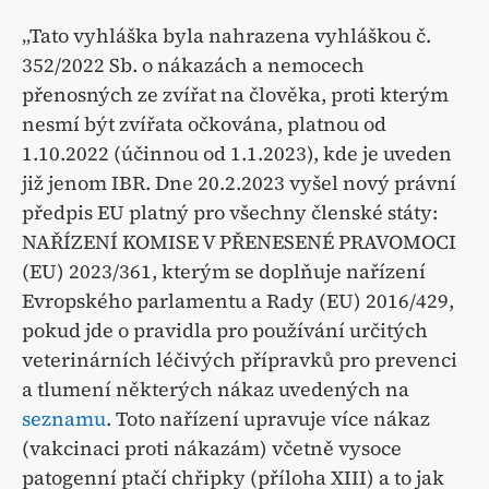
„Tato vyhláška byla nahrazena vyhláškou č.
352/2022 Sb. o nákazách a nemocech
přenosných ze zvířat na člověka, proti kterým
nesmí být zvířata očkována, platnou od
1.10.2022 (účinnou od 1.1.2023), kde je uveden
již jenom IBR. Dne 20.2.2023 vyšel nový právní
předpis EU platný pro všechny členské státy:
NAŘÍZENÍ KOMISE V PŘENESENÉ PRAVOMOCI
(EU) 2023/361, kterým se doplňuje nařízení
Evropského parlamentu a Rady (EU) 2016/429,
pokud jde o pravidla pro používání určitých
veterinárních léčivých přípravků pro prevenci
a tlumení některých nákaz uvedených na
seznamu
. Toto nařízení upravuje více nákaz
(vakcinaci proti nákazám) včetně vysoce
patogenní ptačí chřipky (příloha XIII) a to jak