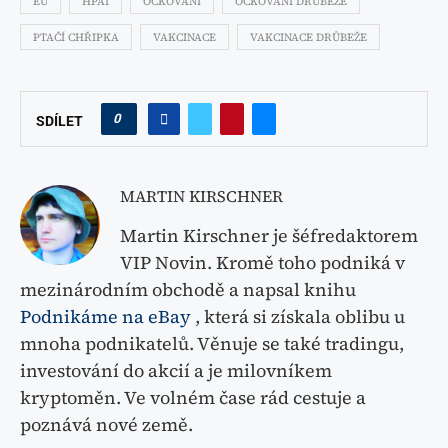
EU
HPAI
OČKOVÁNÍ
OČKOVANÍ DRŮBEŽE
PTAČÍ CHŘIPKA
VAKCINACE
VAKCINACE DRŮBEŽE
0
SDÍLET
MARTIN KIRSCHNER
Martin Kirschner je šéfredaktorem
VIP Novin. Kromě toho podniká v
mezinárodním obchodě a napsal knihu
Podnikáme na eBay
, která si získala oblibu u
mnoha podnikatelů. Věnuje se také tradingu,
investování do akcií a je milovníkem
kryptoměn. Ve volném čase rád cestuje a
poznává nové země.