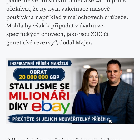
poměrně velmi striktní a nedá se zatím příliš
očekávat, že by byla vakcinace masově
používána například v malochovech drůbeže.
Mohla by však k připadat v úvahu ve
specifických chovech, jako jsou ZOO či
genetické rezervy“, dodal Majer.