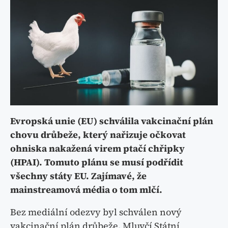
Evropská unie (EU) schválila vakcinační plán
chovu drůbeže, který nařizuje očkovat
ohniska nakažená virem ptačí chřipky
(HPAI). Tomuto plánu se musí podřídit
všechny státy EU. Zajímavé, že
mainstreamová média o tom mlčí.
Bez mediální odezvy byl schválen nový
vakcinační plán drůbeže. Mluvčí Státní