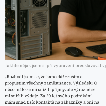
Takhle nějak jsem si při vyprávění představoval v
„Rozhodl jsem se, že kancelář zruším a
propustím všechny zaměstnance. Výsledek? O
něco málo se mi snížili příjmy, ale výrazně se
mi snížili výdaje. Za 20 let svého podnikání
mám snad tisíc kontaktů na zákazníky a oni na