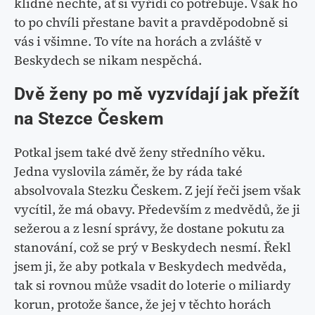
klidně nechte, ať si vyřídí co potřebuje. Však ho
to po chvíli přestane bavit a pravděpodobně si
vás i všimne. To víte na horách a zvláště v
Beskydech se nikam nespěchá.
Dvě ženy po mě vyzvídají jak přežít
na Stezce Českem
Potkal jsem také dvě ženy středního věku.
Jedna vyslovila záměr, že by ráda také
absolvovala Stezku Českem. Z její řeči jsem však
vycítil, že má obavy. Především z medvědů, že ji
sežerou a z lesní správy, že dostane pokutu za
stanování, což se prý v Beskydech nesmí. Řekl
jsem ji, že aby potkala v Beskydech medvěda,
tak si rovnou může vsadit do loterie o miliardy
korun, protože šance, že jej v těchto horách