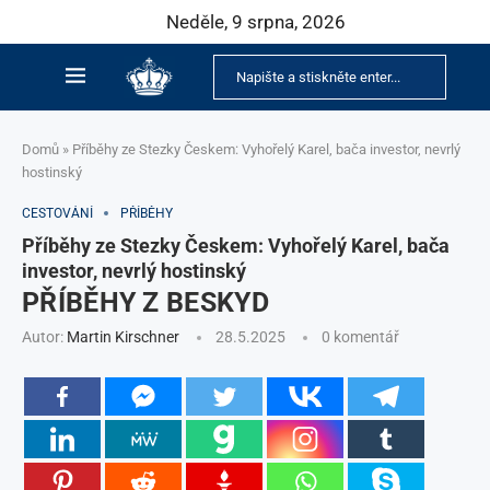
Neděle, 9 srpna, 2026
Domů
»
Příběhy ze Stezky Českem: Vyhořelý Karel, bača investor, nevrlý
hostinský
CESTOVÁNÍ
PŘÍBĚHY
Příběhy ze Stezky Českem: Vyhořelý Karel, bača
investor, nevrlý hostinský
PŘÍBĚHY Z BESKYD
Autor:
Martin Kirschner
28.5.2025
0 komentář