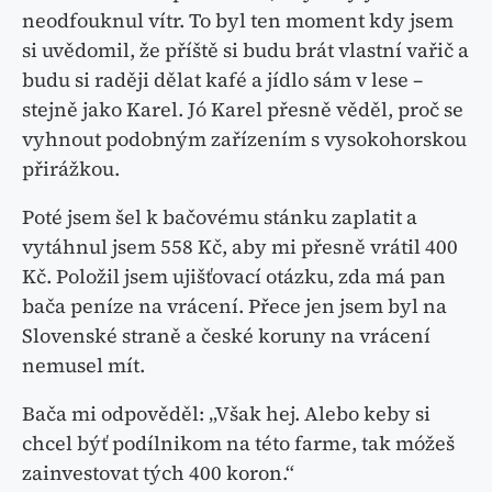
neodfouknul vítr. To byl ten moment kdy jsem
si uvědomil, že příště si budu brát vlastní vařič a
budu si raději dělat kafé a jídlo sám v lese –
stejně jako Karel. Jó Karel přesně věděl, proč se
vyhnout podobným zařízením s vysokohorskou
přirážkou.
Poté jsem šel k bačovému stánku zaplatit a
vytáhnul jsem 558 Kč, aby mi přesně vrátil 400
Kč. Položil jsem ujišťovací otázku, zda má pan
bača peníze na vrácení. Přece jen jsem byl na
Slovenské straně a české koruny na vrácení
nemusel mít.
Bača mi odpověděl: „Však hej. Alebo keby si
chcel býť podílnikom na této farme, tak móžeš
zainvestovat tých 400 koron.“