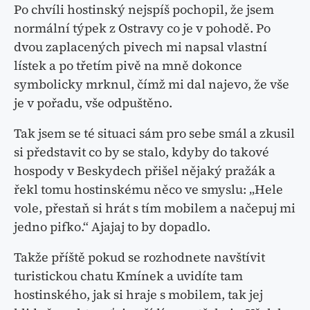
Po chvíli hostinský nejspíš pochopil, že jsem
normální týpek z Ostravy co je v pohodě. Po
dvou zaplacených pivech mi napsal vlastní
lístek a po třetím pivě na mně dokonce
symbolicky mrknul, čímž mi dal najevo, že vše
je v pořadu, vše odpuštěno.
Tak jsem se té situaci sám pro sebe smál a zkusil
si představit co by se stalo, kdyby do takové
hospody v Beskydech přišel nějaký pražák a
řekl tomu hostinskému něco ve smyslu: „Hele
vole, přestaň si hrát s tím mobilem a načepuj mi
jedno pifko.“ Ajajaj to by dopadlo.
Takže příště pokud se rozhodnete navštívit
turistickou chatu Kmínek a uvidíte tam
hostinského, jak si hraje s mobilem, tak jej