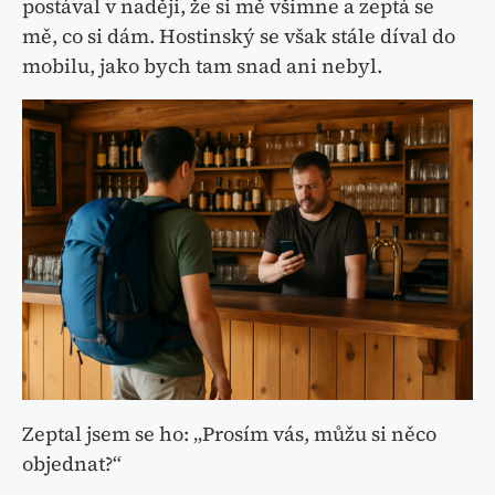
postával v naději, že si mě všimne a zeptá se
mě, co si dám. Hostinský se však stále díval do
mobilu, jako bych tam snad ani nebyl.
Zeptal jsem se ho: „Prosím vás, můžu si něco
objednat?“