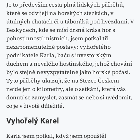
Je to především cesta plná lidských příběhů,
které se odvíjejí na horských stezkách, v
útulných chatách či u táboráků pod hvězdami. V
Beskydech, kde se mísí drsná krása hor s
pohostinností místních, jsem potkal tři
nezapomenutelné postavy: vyhořelého
podnikatele Karla, baču s investorským
duchem a nevrlého hostinského, jehož chování
bylo stejně nevyzpytatelné jako horské počasí.
Tyto příběhy ukazují, že na Stezce Českem
nejde jen o kilometry, ale o setkání, která vás
donutí se zamyslet, zasmát se nebo si uvědomit,
co je v životě důležité.
Vyhořelý Karel
Karla jsem potkal, když jsem opouštěl