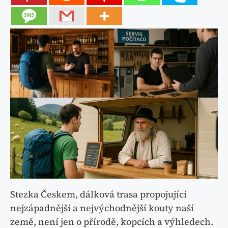
Stezka Českem, dálková trasa propojující
nejzápadnější a nejvýchodnější kouty naší
země, není jen o přírodě, kopcích a výhledech.