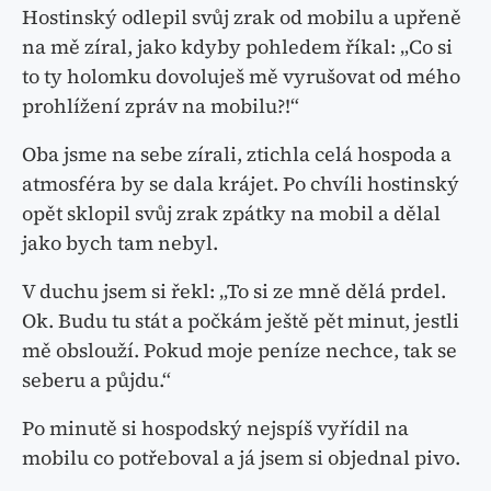
Hostinský odlepil svůj zrak od mobilu a upřeně
na mě zíral, jako kdyby pohledem říkal: „Co si
to ty holomku dovoluješ mě vyrušovat od mého
prohlížení zpráv na mobilu?!“
Oba jsme na sebe zírali, ztichla celá hospoda a
atmosféra by se dala krájet. Po chvíli hostinský
opět sklopil svůj zrak zpátky na mobil a dělal
jako bych tam nebyl.
V duchu jsem si řekl: „To si ze mně dělá prdel.
Ok. Budu tu stát a počkám ještě pět minut, jestli
mě obslouží. Pokud moje peníze nechce, tak se
seberu a půjdu.“
Po minutě si hospodský nejspíš vyřídil na
mobilu co potřeboval a já jsem si objednal pivo.