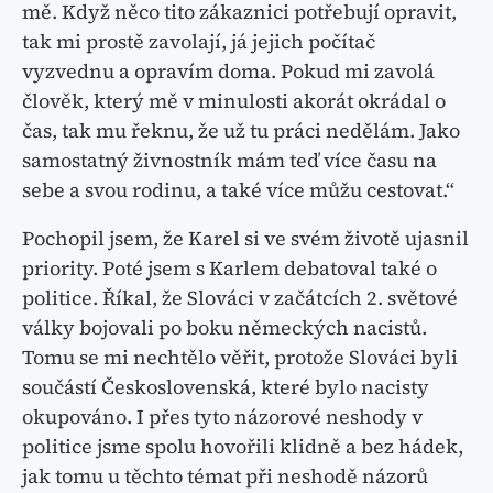
mě. Když něco tito zákaznici potřebují opravit,
tak mi prostě zavolají, já jejich počítač
vyzvednu a opravím doma. Pokud mi zavolá
člověk, který mě v minulosti akorát okrádal o
čas, tak mu řeknu, že už tu práci nedělám. Jako
samostatný živnostník mám teď více času na
sebe a svou rodinu, a také více můžu cestovat.“
Pochopil jsem, že Karel si ve svém životě ujasnil
priority. Poté jsem s Karlem debatoval také o
politice. Říkal, že Slováci v začátcích 2. světové
války bojovali po boku německých nacistů.
Tomu se mi nechtělo věřit, protože Slováci byli
součástí Československá, které bylo nacisty
okupováno. I přes tyto názorové neshody v
politice jsme spolu hovořili klidně a bez hádek,
jak tomu u těchto témat při neshodě názorů