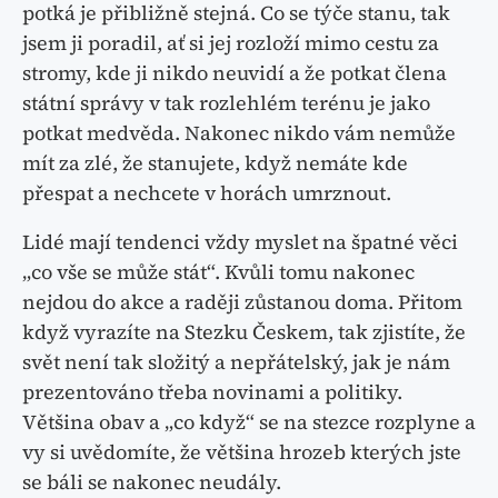
potká je přibližně stejná. Co se týče stanu, tak
jsem ji poradil, ať si jej rozloží mimo cestu za
stromy, kde ji nikdo neuvidí a že potkat člena
státní správy v tak rozlehlém terénu je jako
potkat medvěda. Nakonec nikdo vám nemůže
mít za zlé, že stanujete, když nemáte kde
přespat a nechcete v horách umrznout.
Lidé mají tendenci vždy myslet na špatné věci
„co vše se může stát“. Kvůli tomu nakonec
nejdou do akce a raději zůstanou doma. Přitom
když vyrazíte na Stezku Českem, tak zjistíte, že
svět není tak složitý a nepřátelský, jak je nám
prezentováno třeba novinami a politiky.
Většina obav a „co když“ se na stezce rozplyne a
vy si uvědomíte, že většina hrozeb kterých jste
se báli se nakonec neudály.