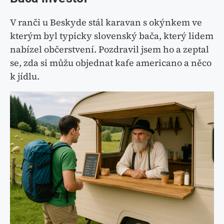
V ranči u Beskyde stál karavan s okýnkem ve
kterým byl typicky slovenský bača, který lidem
nabízel občerstvení. Pozdravil jsem ho a zeptal
se, zda si můžu objednat kafe americano a něco
k jídlu.