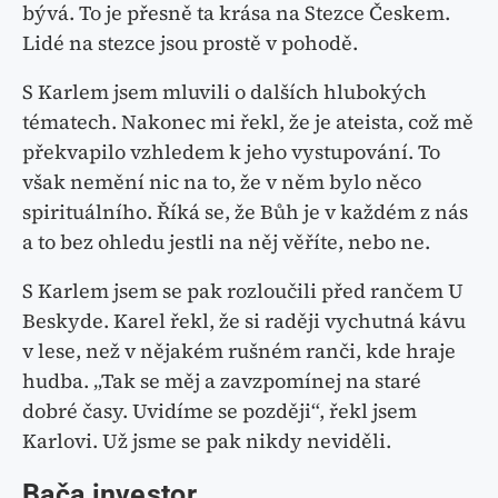
bývá. To je přesně ta krása na Stezce Českem.
Lidé na stezce jsou prostě v pohodě.
S Karlem jsem mluvili o dalších hlubokých
tématech. Nakonec mi řekl, že je ateista, což mě
překvapilo vzhledem k jeho vystupování. To
však nemění nic na to, že v něm bylo něco
spirituálního. Říká se, že Bůh je v každém z nás
a to bez ohledu jestli na něj věříte, nebo ne.
S Karlem jsem se pak rozloučili před rančem U
Beskyde. Karel řekl, že si raději vychutná kávu
v lese, než v nějakém rušném ranči, kde hraje
hudba. „Tak se měj a zavzpomínej na staré
dobré časy. Uvidíme se později“, řekl jsem
Karlovi. Už jsme se pak nikdy neviděli.
Bača investor