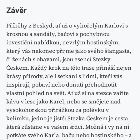
Závěr
Příběhy z Beskyd, ať už o vyhořelým Karlovi s
krosnou a sandály, bačovi s pochybnou
investiční nabídkou, nevrlým hostinským,
který vás nakonec přijme jako svého štangasta,
či ženách s obavami, jsou esencí Stezky
Českem. Každý krok na této trase přináší nejen
krásy přírody, ale i setkání s lidmi, kteří vás
inspirují, pobaví nebo donutí přehodnotit
vlastní pohled na svět. Ať už si na stezce vaříte
kávu v lese jako Karel, nebo se smějete nad
vysokohorskou přirážkou za polévku v
kelímku, jedno je jisté: Stezka Českem je cesta,
která zůstane ve vašem srdci. Možná i vy na ní
potkáte svého Karla, baču nebo hostinského – a