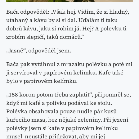
Bača odpověděl: „Však hej. Vidím, že si hladný,
utahaný a kávu by si si dal. Uďalám ti taku
dobrů kávu, jaku si robím já. Hej? A polevku ti
zrobím slepičí, taků domáců.“
„Jasně“, odpověděl jsem.
Bača pak vytáhnul z mrazáku polévku a poté mi
ji servíroval v papírovém kelímku. Kafe také
bylo v papírovém kelímku.
„158 koron potom třeba zaplatit“, připomněl se,
když mi kafé a polívku podával ke stolu.
Polévka obsahovala pouze nudle pár kusů
kuřecího masa, bez nějaké zeleniny. Při jezení
polévky jsem si kafe v papírovém kelímku
musel neustále přidržovat, aby mi jej