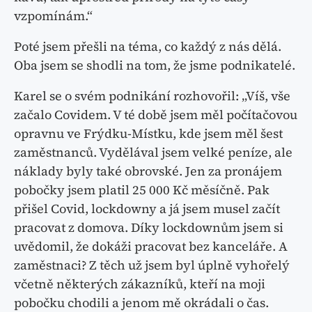
vzpomínám.“
Poté jsem přešli na téma, co každý z nás dělá.
Oba jsem se shodli na tom, že jsme podnikatelé.
Karel se o svém podnikání rozhovořil: „Víš, vše
začalo Covidem. V té době jsem měl počítačovou
opravnu ve Frýdku-Místku, kde jsem měl šest
zaměstnanců. Vydělával jsem velké peníze, ale
náklady byly také obrovské. Jen za pronájem
pobočky jsem platil 25 000 Kč měsíčně. Pak
přišel Covid, lockdowny a já jsem musel začít
pracovat z domova. Díky lockdownům jsem si
uvědomil, že dokáži pracovat bez kanceláře. A
zaměstnaci? Z těch už jsem byl úplně vyhořelý
včetně některých zákazníků, kteří na moji
pobočku chodili a jenom mě okrádali o čas.