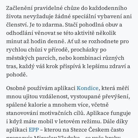
Začlenění pravidelné chůze do každodenního
života nevyžaduje žádné speciální vybavení ani
členství. Je to zdarma. Stačí pohodlná obuv a
odhodlání věnovat se této aktivitě několik
minut až hodin denně. Ať už se rozhodnete pro
rychlou chůzi v přírodě, procházky po
městských parcích, nebo kombinaci různých
tras, každý váš krok přispívá k lepšímu zdraví a
pohodě.​
Osobně používám aplikaci
Kondice
, která měří
mnou ujitou vzdálenost, vystoupané převýšení,
spálené kalorie a mnohem více, včetně
stanovování motivačních cílů. Aplikace funguje
i když máte mobil v letovém režimu. Dále díky
aplikaci
EPP
– kterou na Stezce Českem často
propaguje Miroslav Vladyka – se vaše kroky