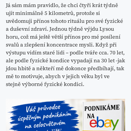
Já sám mám pravidlo, že chci čtyři krát týdně
ujít minimálně 5 kilometrů, protože si
uvědomuji přínos tohoto rituálu pro své fyzické
a duševní zdraví. Jednou týdně výjdu Lysou
horu, což má ještě větší přínos pro mé posílení
svalů a zlepšení koncentrace mysli. Když při
výstupu vidím staré lidi – podle tváře cca. 70 let,
ale podle fyzické kondice vypadají na 30 let -jak
jdou hbitě a někteří mě dokonce předbíhají, tak
mě to motivuje, abych v jejich věku byl ve
stejně výborné fyzické kondici.