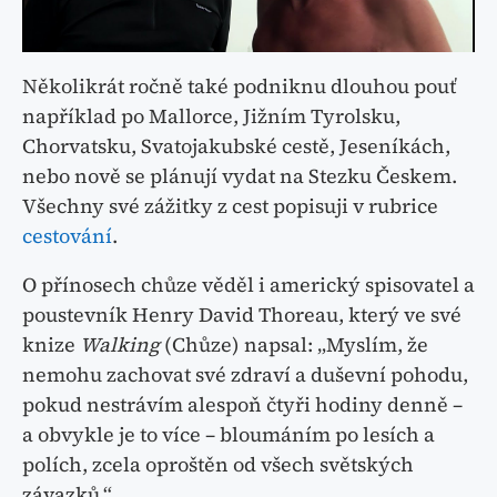
Několikrát ročně také podniknu dlouhou pouť
například po Mallorce, Jižním Tyrolsku,
Chorvatsku, Svatojakubské cestě, Jeseníkách,
nebo nově se plánují vydat na Stezku Českem.
Všechny své zážitky z cest popisuji v rubrice
cestování
.
O přínosech chůze věděl i americký spisovatel a
poustevník Henry David Thoreau, který ve své
knize
Walking
(Chůze) napsal: „Myslím, že
nemohu zachovat své zdraví a duševní pohodu,
pokud nestrávím alespoň čtyři hodiny denně –
a obvykle je to více – bloumáním po lesích a
polích, zcela oproštěn od všech světských
závazků.“