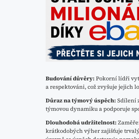
Budování důvěry:
Pokorní lídři vyt
a respektováni, což zvyšuje jejich lo
Důraz na týmový úspěch:
Sdílení 
týmovou dynamiku a podporuje spo
Dlouhodobá udržitelnost:
Zaměření
krátkodobých výher zajišťuje trvalý