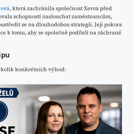
yová
, která zachránila společnost Xerox před
vala schopností naslouchat zaměstnancům,
ustředit se na dlouhodobou strategii. Její pokora
e k tomu, aby se společně podíleli na záchraně
ipu
ěkolik konkrétních výhod: