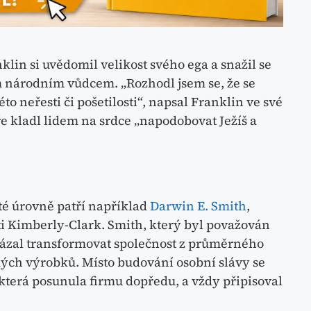
in si uvědomil velikost svého ega a snažil se
ím národním vůdcem. „Rozhodl jsem se, že se
éto neřesti či pošetilosti“, napsal Franklin ve své
ře kladl lidem na srdce „napodobovat Ježíš a
té úrovně patří například
Darwin E. Smith
,
ti Kimberly-Clark. Smith, který byl považován
zal transformovat společnost z průměrného
kých výrobků. Místo budování osobní slávy se
 která posunula firmu dopředu, a vždy připisoval