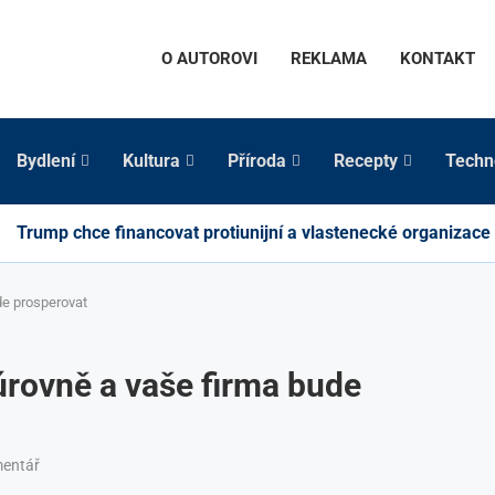
O AUTOROVI
REKLAMA
KONTAKT
Bydlení
Kultura
Příroda
Recepty
Techn
Trump chce financovat protiunijní a vlastenecké organizace
de prosperovat
úrovně a vaše firma bude
mentář