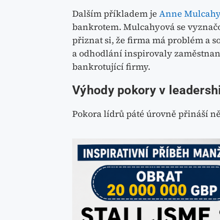
Dalším příkladem je
Anne Mulcah
bankrotem. Mulcahyová se vyznačo
přiznat si, že firma má problém a so
a odhodlání inspirovaly zaměstnanc
bankrotující firmy.
Výhody pokory v leadersh
Pokora lídrů páté úrovně přináší n