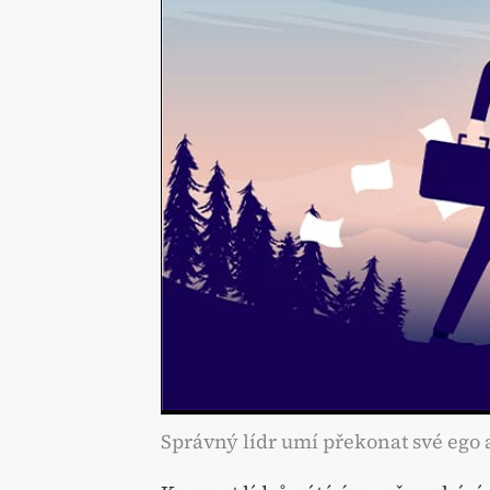
Správný lídr umí překonat své eg