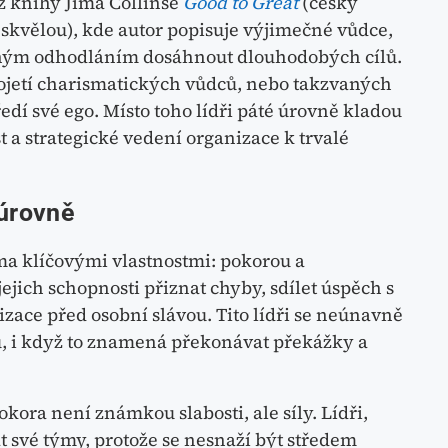
z knihy Jima Collinse
Good to Great
(česky
 skvělou), kde autor popisuje výjimečné vůdce,
jným odhodláním dosáhnout dlouhodobých cílů.
o pojetí charismatických vůdců, nebo takzvaných
ředí své ego. Místo toho lídři páté úrovně kladou
a strategické vedení organizace k trvalé
 úrovně
ma klíčovými vlastnostmi: pokorou a
ejich schopnosti přiznat chyby, sdílet úspěch s
zace před osobní slávou. Tito lídři se neúnavně
, i když to znamená překonávat překážky a
kora není známkou slabosti, ale síly. Lídři,
at své týmy, protože se nesnaží být středem