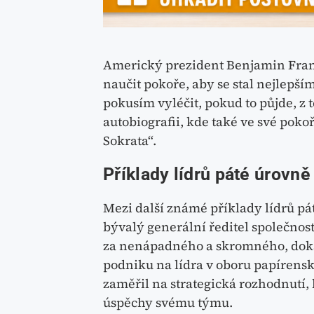
Americký prezident Benjamin Frankl
naučit pokoře, aby se stal nejlepš
pokusím vyléčit, pokud to půjde, z t
autobiografii, kde také ve své poko
Sokrata“.
Příklady lídrů páté úrovně
Mezi další známé příklady lídrů pá
bývalý generální ředitel společnos
za nenápadného a skromného, doká
podniku na lídra v oboru papírens
zaměřil na strategická rozhodnutí,
úspěchy svému týmu.