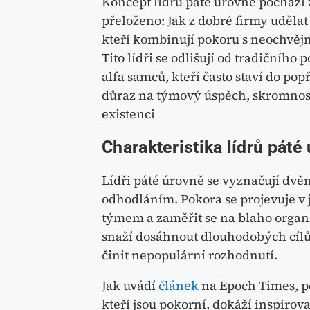
Koncept lídrů páté úrovně pochází 
přeloženo: Jak z dobré firmy udělat
kteří kombinují pokoru s neochvě
Tito lídři se odlišují od tradičníh
alfa samců, kteří často staví do pop
důraz na týmový úspěch, skromnost 
existenci
Charakteristika lídrů páté
Lídři páté úrovně se vyznačují dvě
odhodláním. Pokora se projevuje v j
týmem a zaměřit se na blaho organi
snaží dosáhnout dlouhodobých cílů
činit nepopulární rozhodnutí.
Jak uvádí
článek
na Epoch Times, po
kteří jsou pokorní, dokáží inspirov