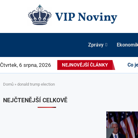
Zprávy
Ekonomi
Čtvrtek, 6 srpna, 2026
Co j
NEJNOVĚJŠÍ ČLÁNKY
Domů
»
donald trump election
NEJČTENĚJŠÍ CELKOVĚ