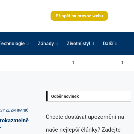
Přispět na provoz webu
Technologie
Záhady
Životní styl
Další
Odběr novinek
VY ZE ZAHRANIČÍ
Chcete dostávat upozornění na
prokazatelně
?
naše nejlepší články? Zadejte