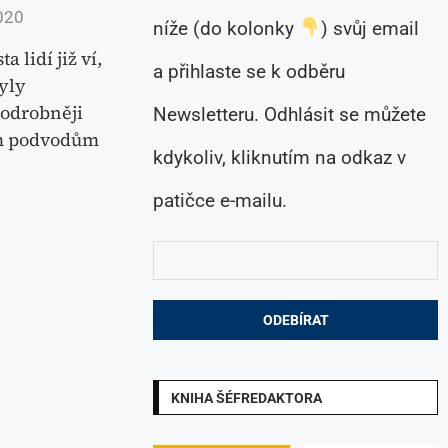
020
níže (do kolonky
) svůj email
 lidí již ví,
a přihlaste se k odběru
yly
podrobněji
Newsletteru. Odhlásit se můžete
m podvodům
kdykoliv, kliknutím na odkaz v
patičce e-mailu.
KNIHA ŠÉFREDAKTORA