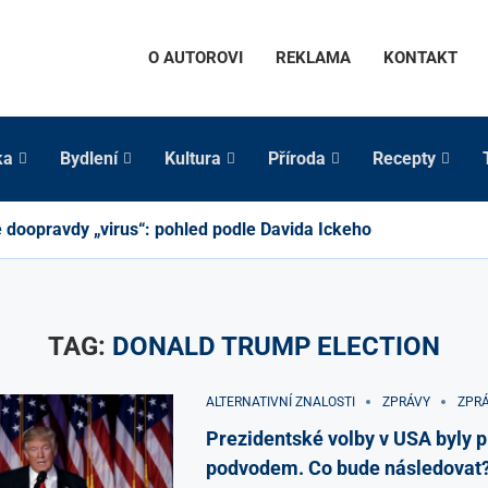
O AUTOROVI
REKLAMA
KONTAKT
ka
Bydlení
Kultura
Příroda
Recepty
e doopravdy „virus“: pohled podle Davida Ickeho
TAG:
DONALD TRUMP ELECTION
ALTERNATIVNÍ ZNALOSTI
ZPRÁVY
ZPRÁ
Prezidentské volby v USA byly 
podvodem. Co bude následovat