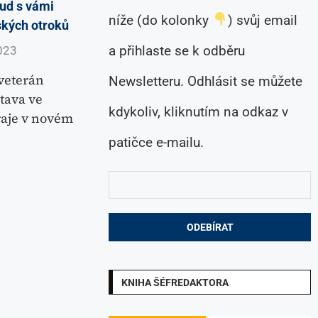
kud s vámi
níže (do kolonky
) svůj email
ských otroků
a přihlaste se k odběru
023
veterán
Newsletteru. Odhlásit se můžete
tava ve
kdykoliv, kliknutím na odkaz v
raje v novém
patičce e-mailu.
KNIHA ŠÉFREDAKTORA