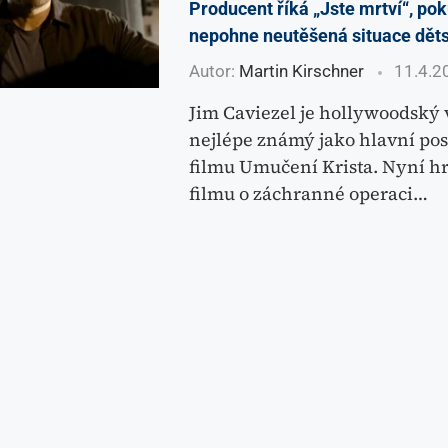
Producent říká „Jste mrtví“, po
nepohne neutěšená situace dět
Autor:
Martin Kirschner
11.4.2
Jim Caviezel je hollywoodský 
nejlépe známý jako hlavní pos
filmu Umučení Krista. Nyní h
filmu o záchranné operaci…