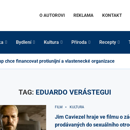
O AUTOROVI
REKLAMA
KONTAKT
ka
Bydlení
Kultura
Příroda
Recepty
p chce financovat protiunijní a vlastenecké organizace
TAG:
EDUARDO VERÁSTEGUI
FILM
KULTURA
Jim Caviezel hraje ve filmu o zá
prodávaných do sexuálního otroc