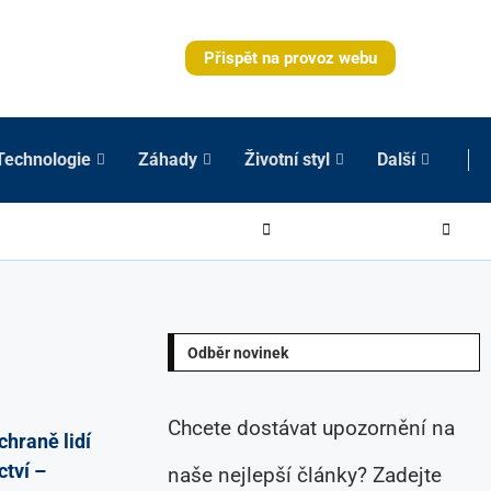
Přispět na provoz webu
Technologie
Záhady
Životní styl
Další
Odběr novinek
Chcete dostávat upozornění na
chraně lidí
tví –
naše nejlepší články? Zadejte