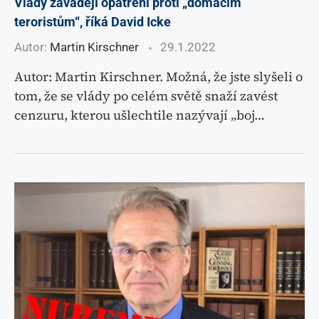
Vlády závádějí opatření proti „domácím
teroristům“, říká David Icke
Autor:
Martin Kirschner
29.1.2022
Autor: Martin Kirschner. Možná, že jste slyšeli o
tom, že se vlády po celém světě snaží zavést
cenzuru, kterou ušlechtile nazývají „boj…