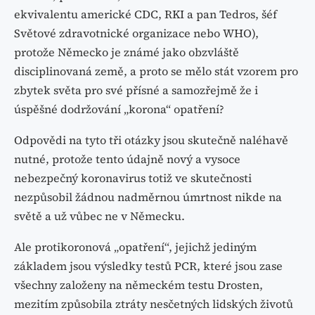
ekvivalentu americké CDC, RKI a pan Tedros, šéf
Světové zdravotnické organizace nebo WHO),
protože Německo je známé jako obzvláště
disciplinovaná země, a proto se mělo stát vzorem pro
zbytek světa pro své přísné a samozřejmě že i
úspěšné dodržování „korona“ opatření?
Odpovědi na tyto tři otázky jsou skutečně naléhavě
nutné, protože tento údajně nový a vysoce
nebezpečný koronavirus totiž ve skutečnosti
nezpůsobil žádnou nadměrnou úmrtnost nikde na
světě a už vůbec ne v Německu.
Ale protikoronová „opatření“, jejichž jediným
základem jsou výsledky testů PCR, které jsou zase
všechny založeny na německém testu Drosten,
mezitím způsobila ztráty nesčetných lidských životů