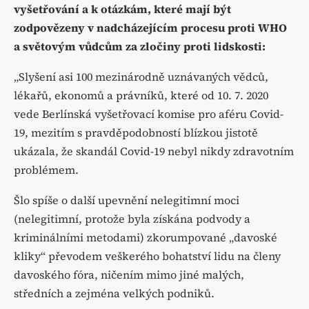
vyšetřování a k otázkám, které mají být
zodpovězeny v nadcházejícím procesu proti WHO
a světovým vůdcům za zločiny proti lidskosti:
„Slyšení asi 100 mezinárodně uznávaných vědců,
lékařů, ekonomů a právníků, které od 10. 7. 2020
vede Berlínská vyšetřovací komise pro aféru Covid-
19, mezitím s pravděpodobností blízkou jistotě
ukázala, že skandál Covid-19 nebyl nikdy zdravotním
problémem.
Šlo spíše o další upevnění nelegitimní moci
(nelegitimní, protože byla získána podvody a
kriminálními metodami) zkorumpované „davoské
kliky“ převodem veškerého bohatství lidu na členy
davoského fóra, ničením mimo jiné malých,
středních a zejména velkých podniků.