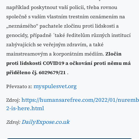
například poskytnout vaší policii, třeba rovnou
společně s vaším vlastním trestním oznámením na
„neznámého“ pachatele zločinu proti lidskosti a
genocidy, případně ´také ředitelům různých institucí
zabývajících se veřejným zdravím, a také
mainstreamovým a korporátním médiím.
Zločin
proti lidskosti COVID19 a očkování proti němu má
přiděleno čj. 6029679/21
.
myspulesvet.org
Převzato z:
https://humansarefree.com/2022/01/nuremb
Zdroj:
2-is-here.html
DailyExpose.co.uk
Zdroj: