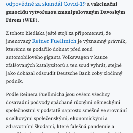
odpovědné za skandál Covid-19
a vakcinační
genocidu vytvořenou zmanipulovaným Davoským
Fórem (WEF).
Z tohoto hlediska ještě stojí za připomenutí, že
Reiner Fuellmich
jmenovaný
je významný právník,
kterému se podařilo dohnat před soud
automobilového giganta Volkswagen v kauze
zfalšovaných katalyzátorů a ten soud vyhrát, stejně
jako dokázal odsoudit Deutsche Bank coby zločinný
podnik.
Podle Reinera Fuellmicha jsou ovšem všechny
dosavadní podvody spáchané různými německými
společnostmi v podstatě naprosto směšné ve srovnání
s celkovými společenskými, ekonomickými a
zdravotními škodami, které falešná pandemie a