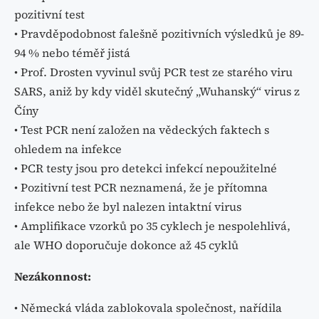
pozitivní test
• Pravděpodobnost falešně pozitivních výsledků je 89-
94 % nebo téměř jistá
• Prof. Drosten vyvinul svůj PCR test ze starého viru
SARS, aniž by kdy viděl skutečný „Wuhanský“ virus z
Číny
• Test PCR není založen na vědeckých faktech s
ohledem na infekce
• PCR testy jsou pro detekci infekcí nepoužitelné
• Pozitivní test PCR neznamená, že je přítomna
infekce nebo že byl nalezen intaktní virus
• Amplifikace vzorků po 35 cyklech je nespolehlivá,
ale WHO doporučuje dokonce až 45 cyklů
Nezákonnost:
• Německá vláda zablokovala společnost, nařídila