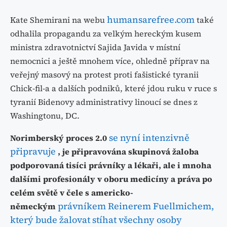
humansarefree.com
Kate Shemirani na webu
také
odhalila propagandu za velkým hereckým kusem
ministra zdravotnictví Sajida Javida v místní
nemocnici a ještě mnohem více, ohledně příprav na
veřejný masový na protest proti fašistické tyranii
Chick-fil-a a dalších podniků, které jdou ruku v ruce s
tyranií Bidenovy administrativy linoucí se dnes z
Washingtonu, DC.
se nyní intenzivně
Norimberský proces 2.0
připravuje
, je připravována skupinová žaloba
podporovaná tisíci právníky a lékaři, ale i mnoha
dalšími profesionály v oboru medicíny a práva po
celém světě v čele s americko-
právníkem Reinerem Fuellmichem,
německým
který bude žalovat stíhat všechny osoby