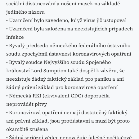
sociální distancování a nošení masek na základě
jediného názoru
• Uzamčení bylo zavedeno, když virus již ustupoval
• Uzamčení byla založena na neexistujících případech
infekce
• Bývalý předseda německého federálního ústavního
soudu zpochybnil ústavnost koronavirových opatření
• Bývalý soudce Nejvyššího soudu Spojeného
království Lord Sumption také dospěl k závěru, že
neexistuje žádný faktický základ pro paniku a ani
žádný právní základ pro koronavirová opatření
• Německá RKI (ekvivalent CDC) doporučila
neprovádět pitvy
• Koronavirová opatření nemají dostatečný faktický
ani právní základ, jsou protiústavní a musí být proto
okamžitě zrušena
• Žádný seriózní vědec nepovažuje falešné počítačové