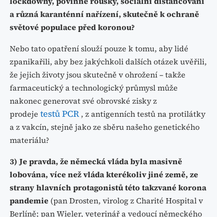
lockdowny, povinné roušky, sociální distancování
a různá karanténní nařízení, skutečně k ochraně
světové populace před koronou?
Nebo tato opatření slouží pouze k tomu, aby lidé
zpanikařili, aby bez jakýchkoli dalších otázek uvěřili,
že jejich životy jsou skutečně v ohrožení – takže
farmaceutický a technologický průmysl může
nakonec generovat své obrovské zisky z
testů PCR
prodeje
, z antigenních testů na protilátky
a z vakcín, stejně jako ze sběru našeho genetického
materiálu?
3) Je pravda, že německá vláda byla masivně
lobována, více než vláda kterékoliv jiné země, ze
strany hlavních protagonistů této takzvané korona
pandemie
(pan Drosten, virolog z Charité Hospital v
Berlíně; pan Wieler, veterinář a vedoucí německého