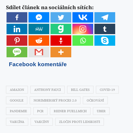
Sdílet článek na sociálních sítích:
Facebook komentáře
AMAZON
ANTHONY FAUCI
BILL GATES
COVID-19
GOOGLE
NORIMBERSKÝ PROCES 2.0
OČKOVÁNÍ
PANDEMIE
PCR
REINER FUELLMICH
UBER
VAKCÍNA
VAKCÍNY
ZLOČIN PROTI LIDSKOSTI