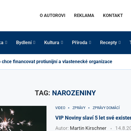
O AUTOROVI
REKLAMA
KONTAKT
ka
Bydlení
Kultura
Příroda
Recepty
chce financovat protiunijní a vlastenecké organizace
TAG:
NAROZENINY
VIDEO
ZPRÁVY
ZPRÁVY DOMÁCÍ
VIP Noviny slaví 5 let své exist
Autor:
Martin Kirschner
14.8.2