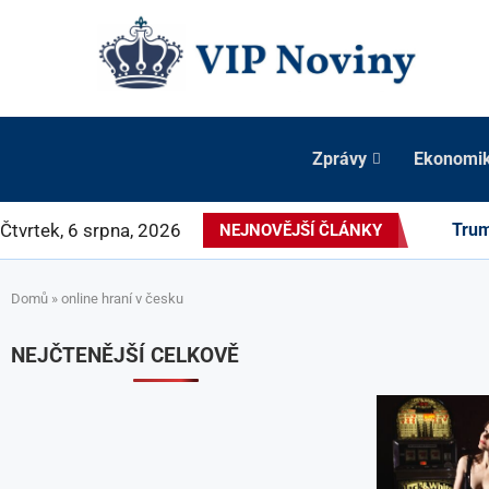
Zprávy
Ekonomi
Čtvrtek, 6 srpna, 2026
Trum
NEJNOVĚJŠÍ ČLÁNKY
Domů
»
online hraní v česku
NEJČTENĚJŠÍ CELKOVĚ