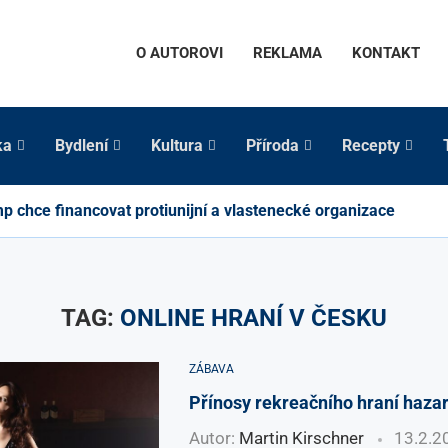
O AUTOROVI
REKLAMA
KONTAKT
ka
Bydlení
Kultura
Příroda
Recepty
p chce financovat protiunijní a vlastenecké organizace
TAG:
ONLINE HRANÍ V ČESKU
ZÁBAVA
Přínosy rekreačního hraní haza
Autor:
Martin Kirschner
13.2.2