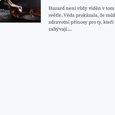
Hazard není vždy viděn v tom
světle. Věda prokázala, že můž
zdravotní přínosy pro ty, kteří 
zabývají.…