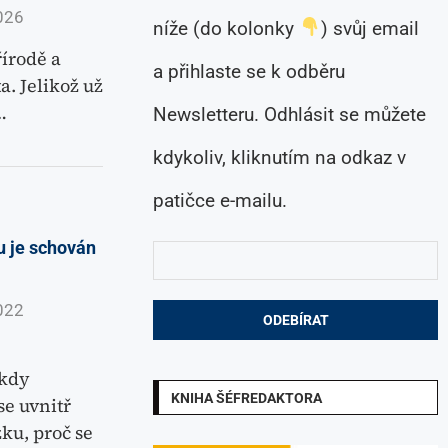
026
níže (do kolonky
) svůj email
írodě a
a přihlaste se k odběru
. Jelikož už
…
Newsletteru. Odhlásit se můžete
kdykoliv, kliknutím na odkaz v
patičce e-mailu.
u je schován
022
ikdy
KNIHA ŠÉFREDAKTORA
se uvnitř
zku, proč se