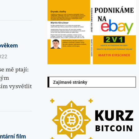
lověkem
022
e mě ptají:
mým
Zajímavé stránky
ím vysvětlit
tární film