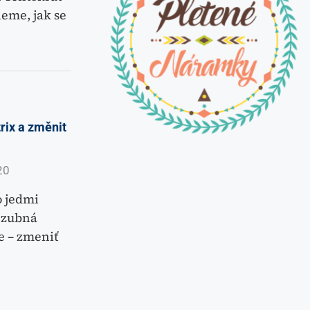
neme, jak se
rix a změnit
20
o jedmi
, zubná
e – zmeniť