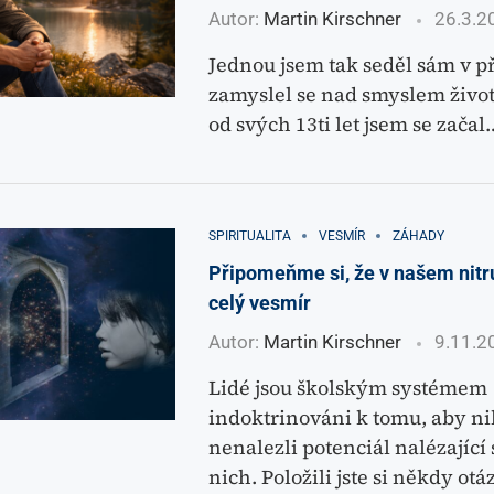
Autor:
Martin Kirschner
26.3.2
Jednou jsem tak seděl sám v př
zamyslel se nad smyslem života
od svých 13ti let jsem se začal
SPIRITUALITA
VESMÍR
ZÁHADY
Připomeňme si, že v našem nitr
celý vesmír
Autor:
Martin Kirschner
9.11.2
Lidé jsou školským systémem
indoktrinováni k tomu, aby n
nenalezli potenciál nalézající 
nich. Položili jste si někdy otá