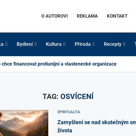
O AUTOROVI
REKLAMA
KONTAKT
ka
Bydlení
Kultura
Příroda
Recepty
chce financovat protiunijní a vlastenecké organizace
TAG:
OSVÍCENÍ
SPIRITUALITA
Zamyšlení se nad skutečným s
života