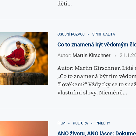
děti…
OSOBNÍ ROZVOJ
SPIRITUALITA
Co to znamená být vědomým č
Autor:
Martin Kirschner
21.1.2
Autor: Martin Kirschner. Lidé s
„Co to znamená být tím vědo
člověkem?“ Vždycky se to snaž
vlastními slovy. Nicméně…
FILM
KULTURA
PŘÍBĚHY
ANO životu, ANO lásce: Dokumen