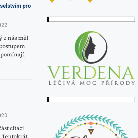
oselstvím pro
022
ý z nás měl
S postupem
apomínají,
020
ást citací
. Tentokrát