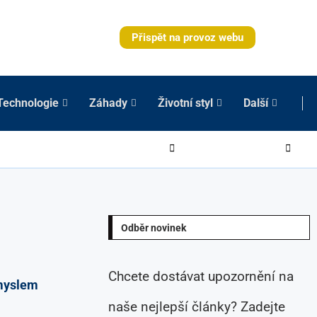
Přispět na provoz webu
Technologie
Záhady
Životní styl
Další
Odběr novinek
Chcete dostávat upozornění na
myslem
naše nejlepší články? Zadejte