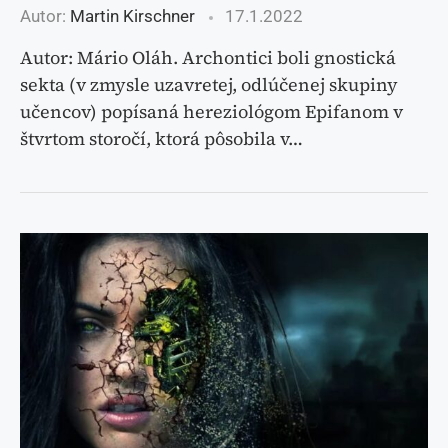
Autor:
Martin Kirschner
17.1.2022
Autor: Mário Oláh. Archontici boli gnostická
sekta (v zmysle uzavretej, odlúčenej skupiny
učencov) popísaná hereziológom Epifanom v
štvrtom storočí, ktorá pôsobila v…