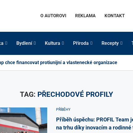
O AUTOROVI
REKLAMA
KONTAKT
ka
Bydlení
Kultura
Příroda
Recepty
p chce financovat protiunijní a vlastenecké organizace
TAG:
PŘECHODOVÉ PROFILY
PŘÍBĚHY
Příběh úspěchu: PROFIL Team je
na trhu díky inovacím a rodinné 