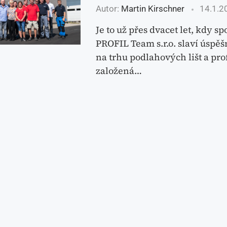
Autor:
Martin Kirschner
14.1.2
Je to už přes dvacet let, kdy sp
PROFIL Team s.r.o. slaví úspě
na trhu podlahových lišt a prof
založená…