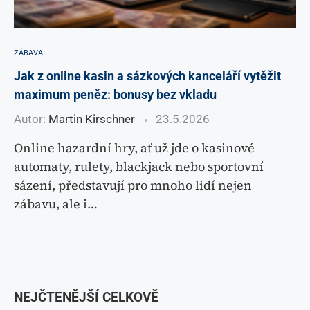
ZÁBAVA
Jak z online kasin a sázkových kanceláří vytěžit
maximum peněz: bonusy bez vkladu
Autor:
Martin Kirschner
23.5.2026
Online hazardní hry, ať už jde o kasinové
automaty, rulety, blackjack nebo sportovní
sázení, představují pro mnoho lidí nejen
zábavu, ale i…
NEJČTENĚJŠÍ CELKOVĚ