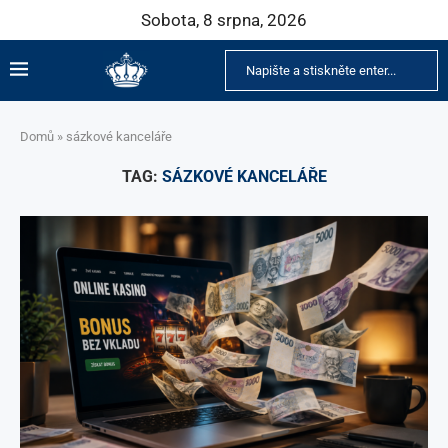
Sobota, 8 srpna, 2026
Domů
»
sázkové kanceláře
TAG:
SÁZKOVÉ KANCELÁŘE