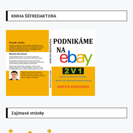
KNIHA ŠÉFREDAKTORA
Zajímavé stránky