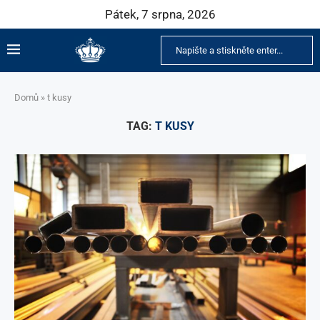
Pátek, 7 srpna, 2026
Domů
»
t kusy
TAG:
T KUSY