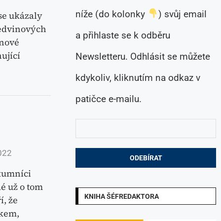
níže (do kolonky
) svůj email
se ukázaly
ledvinových
a přihlaste se k odběru
inové
ující
Newsletteru. Odhlásit se můžete
kdykoliv, kliknutím na odkaz v
patičce e-mailu.
022
kumníci
dé už o tom
KNIHA ŠÉFREDAKTORA
í, že
ikem,