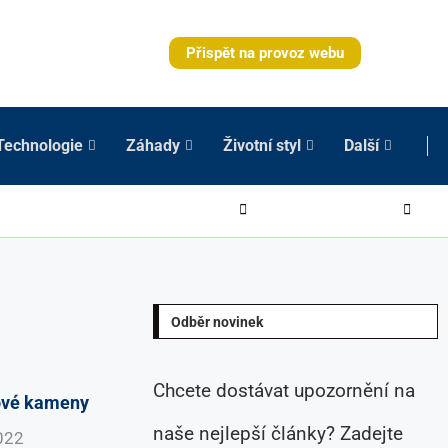
Přispět na provoz webu
Technologie
Záhady
Životní styl
Další
Odběr novinek
Chcete dostávat upozornění na
nové kameny
naše nejlepší články? Zadejte
022