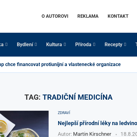
O AUTOROVI
REKLAMA
KONTAKT
ka
Bydlení
Kultura
Příroda
Recepty
p chce financovat protiunijní a vlastenecké organizace
TAG:
TRADIČNÍ MEDICÍNA
ZDRAVÍ
Nejlepší přírodní léky na ledvi
Autor:
Martin Kirschner
18.8.2