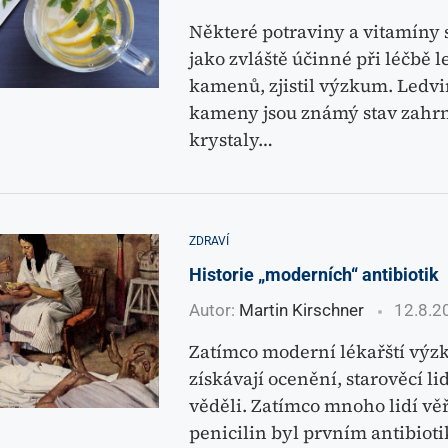
Některé potraviny a vitamíny 
jako zvláště účinné při léčbě 
kamenů, zjistil výzkum. Ledv
kameny jsou známý stav zahrn
krystaly…
ZDRAVÍ
Historie „moderních“ antibiotik
Autor:
Martin Kirschner
12.8.2
Zatímco moderní lékařští výz
získávají ocenění, starověcí li
věděli. Zatímco mnoho lidí věř
penicilin byl prvním antibiot